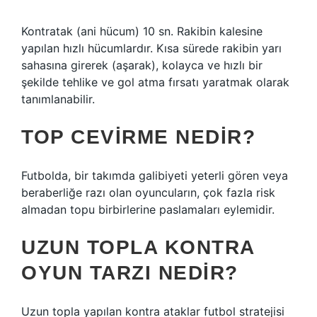
Kontratak (ani hücum) 10 sn. Rakibin kalesine
yapılan hızlı hücumlardır. Kısa sürede rakibin yarı
sahasına girerek (aşarak), kolayca ve hızlı bir
şekilde tehlike ve gol atma fırsatı yaratmak olarak
tanımlanabilir.
TOP CEVIRME NEDIR?
Futbolda, bir takımda galibiyeti yeterli gören veya
beraberliğe razı olan oyuncuların, çok fazla risk
almadan topu birbirlerine paslamaları eylemidir.
UZUN TOPLA KONTRA
OYUN TARZI NEDIR?
Uzun topla yapılan kontra ataklar futbol stratejisi