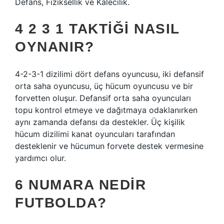
Defans, Fiziksellik ve Kalecilik.
4 2 3 1 TAKTIĞI NASIL
OYNANIR?
4-2-3-1 dizilimi dört defans oyuncusu, iki defansif
orta saha oyuncusu, üç hücum oyuncusu ve bir
forvetten oluşur. Defansif orta saha oyuncuları
topu kontrol etmeye ve dağıtmaya odaklanırken
aynı zamanda defansı da destekler. Üç kişilik
hücum dizilimi kanat oyuncuları tarafından
desteklenir ve hücumun forvete destek vermesine
yardımcı olur.
6 NUMARA NEDIR
FUTBOLDA?