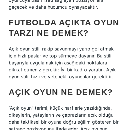
oyuncuya pas fırsatı sağlayan pozisyonlara
geçecek ve daha hücumcu oynayacaktır.
FUTBOLDA AÇIKTA OYUN
TARZI NE DEMEK?
Açık oyun stili, rakip savunmayı yarıp gol atmak
için hızlı paslar ve top sürmeye dayanır. Bu stili
başarıyla uygulamak için aşağıdaki noktalara
dikkat etmeniz gerekir: İyi bir kadro yaratın. Açık
oyun stili, hızlı ve yetenekli oyuncular gerektirir.
AÇIK OYUN NE DEMEK?
“Açık oyun” terimi, küçük harflerle yazıldığında,
dikeylerin, yatayların ve çaprazların açık olduğu,
daha taktiksel bir oyuna doğru eğilim gösteren bir
satranç pozisyonunu ifade eder. Açık oyunun