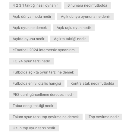
4 2 3 1 taktiği nasıl oynanır
6 numara nedir futbolda
Açık dünya modu nedir
Açık dünya oyununa ne denir
Açık oyun ne demek
Açık uçlu oyun nedir
Açıkta oyunu nedir
Açıkta taktiği nedir
eFootball 2024 internetsiz oynanır mı
FC 24 oyun tarzı nedir
Futbolda açıkta oyun tarzı ne demek
Futbolda en iyi diziliş hangisi
Kontra atak nedir futbolda
PES canlı güncelleme derecesi nedir
Tabur cengi taktiği nedir
Takım oyun tarzı top çevirme ne demek
Top cevirme nedir
Uzun top oyun tarzı nedir