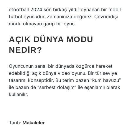
efootball 2024 son birkaç yıldır oynanan bir mobil
futbol oyunudur. Zamanınıza değmez. Çevrimdışı
modu olmayan garip bir oyun.
AÇIK DÜNYA MODU
NEDIR?
Oyuncunun sanal bir dünyada özgürce hareket
edebildiği açık dünya video oyunu. Bir tür seviye
tasarımı konseptidir. Bu terim bazen “kum havuzu”
ile bazen de “serbest dolaşım” ile eşanlamlı olarak
kullanılır.
Tarih:
Makaleler