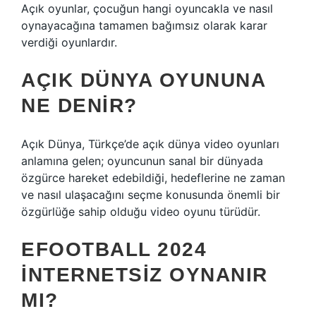
Açık oyunlar, çocuğun hangi oyuncakla ve nasıl
oynayacağına tamamen bağımsız olarak karar
verdiği oyunlardır.
AÇIK DÜNYA OYUNUNA
NE DENIR?
Açık Dünya, Türkçe’de açık dünya video oyunları
anlamına gelen; oyuncunun sanal bir dünyada
özgürce hareket edebildiği, hedeflerine ne zaman
ve nasıl ulaşacağını seçme konusunda önemli bir
özgürlüğe sahip olduğu video oyunu türüdür.
EFOOTBALL 2024
INTERNETSIZ OYNANIR
MI?