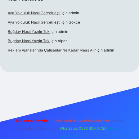
SON YORUMLAR
Aya Yolculuk Nasıl Gerçekleşti
için
admin
Aya Yolculuk Nasıl Gerçekleşti
için
Gökçe
Buğday Nasıl Yazılır Tdk
için
admin
Buğday Nasıl Yazılır Tdk
için
Alper
Reklam Ajanslarında Çalışanlar Ne Kadar Maaş Alır
için
admin
lbet mobil giriş
Reklam ve İletişim:
E-mail: backlinkpaneli@gmail.com
Teams:
forumhizmeti@gmail.com
Whatsapp: 0262 606 0 726
Telegram:
@karabul