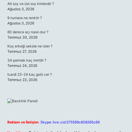
Alt soy ve üst soy kimlerdir ?
Ağustos 3, 2026
9 numara ne renktir ?
Ağustos 3, 2026
60 derece açı nasıl olur ?
Temmuz 30, 2026
Koç erkeği sekste ne ister ?
Temmuz 27, 2026
34 parmak kaç mm’dir ?
Temmuz 24, 2026
Icardi 23-24 kaç golü var ?
Temmuz 23, 2026
Reklam ve İletişim:
Skype: live:.cid.575569c608265c69