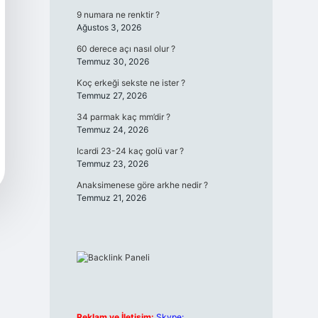
9 numara ne renktir ?
Ağustos 3, 2026
60 derece açı nasıl olur ?
Temmuz 30, 2026
Koç erkeği sekste ne ister ?
Temmuz 27, 2026
34 parmak kaç mm’dir ?
Temmuz 24, 2026
Icardi 23-24 kaç golü var ?
Temmuz 23, 2026
Anaksimenese göre arkhe nedir ?
Temmuz 21, 2026
Reklam ve İletişim:
Skype: