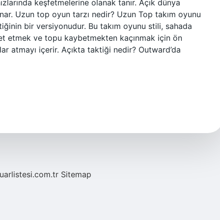
zlarında keşfetmelerine olanak tanır. Açık dünya
unar. Uzun top oyun tarzı nedir? Uzun Top takım oyunu
ktiğinin bir versiyonudur. Bu takım oyunu stili, sahada
kabet etmek ve topu kaybetmekten kaçınmak için ön
ar atmayı içerir. Açıkta taktiği nedir? Outward’da
fuarlistesi.com.tr
Sitemap