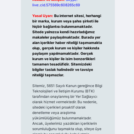
live:.cid.575569c608265c69
Yasal Uyarı:
Bu internet sitesi, herhangi
bir marka, kurum veya şahıs şirketi ile
hiçbir bağlantısı bulunmamaktadır.
Sitede yalnızca kendi hazırladığımız
makaleler paylaşılmaktadır. Burada yer
alan içerikler haber niteliği taşımamakta
olup, gerçek kurum ve kişiler hakkında
paylaşım yapılmamaktadır. Gerçek
kurum ve kişiler ile isim benzerlikleri
tamamen tesadüfidir. Sitemizdeki
bilgiler taslak halindedir ve tavsiye
niteliği taşımazlar.
Sitemiz, 5651 Sayılı Kanun gereğince Bilgi
Teknolojileri ve İletişim Kurumu (BTK)
tarafından onaylanmış bir Yer Sağlayıcı
olarak hizmet vermektedir. Bu nedenle,
sitedeki içerikleri proaktif olarak
denetleme veya araştırma
yükümlülüğümüz bulunmamaktadır.
Ancak, üyelerimiz yazdıkları içeriklerin
sorumluluğunu taşımakta olup, siteye üye