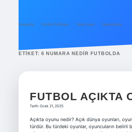
Anasayfa
Gizlilik Politikası
Yasal Uyarı
Hakkımızda
ETIKET:
6 NUMARA NEDIR FUTBOLDA
FUTBOL AÇIKTA 
Tarih: Ocak 21, 2025
Açıkta oyunu nedir? Açık dünya oyunları, oyu
türdür. Bu türdeki oyunlar, oyuncuların belirli