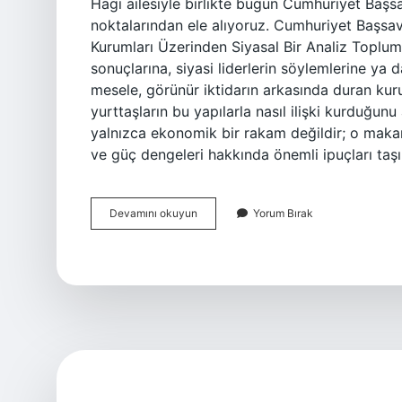
Hagi ailesiyle birlikte bugün Cumhuriyet Başs
noktalarından ele alıyoruz. Cumhuriyet Başsa
Kurumları Üzerinden Siyasal Bir Analiz Topluml
sonuçlarına, siyasi liderlerin söylemlerine ya 
mesele, görünür iktidarın arkasında duran kurum
yurttaşların bu yapılarla nasıl ilişki kurduğunu
yalnızca ekonomik bir rakam değildir; o maka
ve güç dengeleri hakkında önemli ipuçları taş
Cumhuriyet
Devamını okuyun
Yorum Bırak
Başsavcısı
maaşı
ne
kadar
2025
?