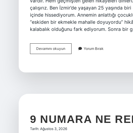
vardır. Hem geçmişten gelen hikâyeleri dinl
çalışırız. Ben İzmir’de yaşayan 25 yaşında biri
içinde hissediyorum. Annemin anlattığı çocukl
“eskiden bir ekmekle mahalle doyuyordu” hikây
kalabalık olduğunu fark ediyorum. Sonra bir 
Alt
Devamını okuyun
Yorum Bırak
soy
ve
üst
soy
kimlerdir
?
9 NUMARA NE RE
Tarih: Ağustos 3, 2026