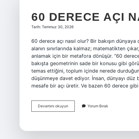
60 DERECE AÇI N
Tarih: Temmuz 30, 2026
60 derece açı nasıl olur? Bir bakışın dünyaya
alanın sınırlarında kalmaz; matematikten çıkar, 
anlamak için bir metafora dönüşür. “60 derece a
bakışta geometrinin sade bir konusu gibi görün
temas ettiğini, toplum içinde nerede durduğ
düşünmeye davet ediyor. İnsan, dünyayı düz bir 
mesafe bir açı üretir. Ve bazen 60 derece gib
60
Devamını okuyun
Yorum Bırak
derece
açı
nasıl
olur
?