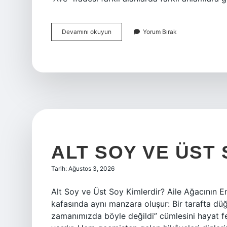
Ave
Devamını okuyun
Yorum Bırak
neyin
kısaltması
?
ALT SOY VE ÜST 
Tarih: Ağustos 3, 2026
Alt Soy ve Üst Soy Kimlerdir? Aile Ağacının En
kafasında aynı manzara oluşur: Bir tarafta dü
zamanımızda böyle değildi” cümlesini hayat fe