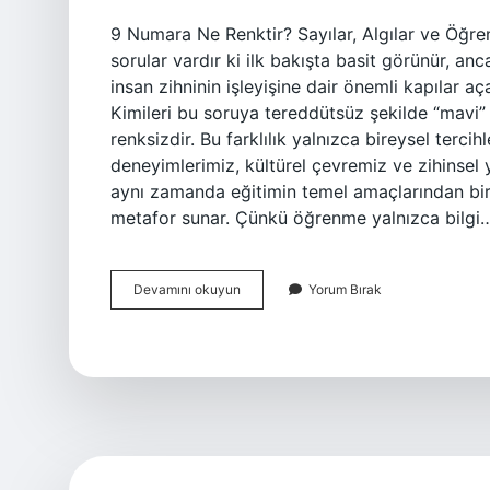
9 Numara Ne Renktir? Sayılar, Algılar ve Öğr
sorular vardır ki ilk bakışta basit görünür, 
insan zihninin işleyişine dair önemli kapılar aç
Kimileri bu soruya tereddütsüz şekilde “mavi” 
renksizdir. Bu farklılık yalnızca bireysel ter
deneyimlerimiz, kültürel çevremiz ve zihinsel y
aynı zamanda eğitimin temel amaçlarından biri
metafor sunar. Çünkü öğrenme yalnızca bilgi
9
Devamını okuyun
Yorum Bırak
numara
ne
renktir
?