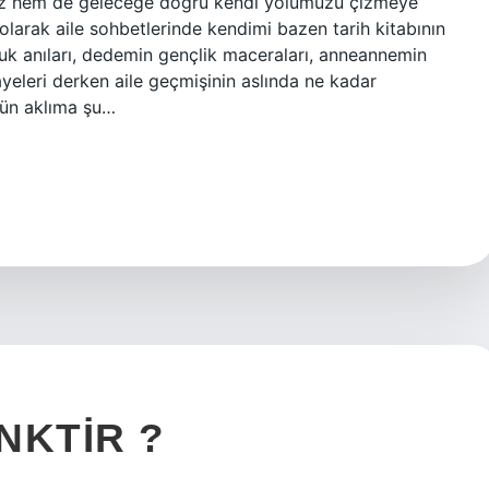
eriz hem de geleceğe doğru kendi yolumuzu çizmeye
 olarak aile sohbetlerinde kendimi bazen tarih kitabının
uk anıları, dedemin gençlik maceraları, anneannemin
eleri derken aile geçmişinin aslında ne kadar
gün aklıma şu…
NKTIR ?