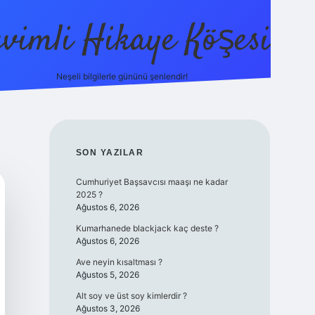
evimli Hikaye Köşesi
Neşeli bilgilerle gününü şenlendir!
ilbet mobil giriş
SIDEBAR
SON YAZILAR
Cumhuriyet Başsavcısı maaşı ne kadar
2025 ?
Ağustos 6, 2026
Kumarhanede blackjack kaç deste ?
Ağustos 6, 2026
Ave neyin kısaltması ?
Ağustos 5, 2026
Alt soy ve üst soy kimlerdir ?
Ağustos 3, 2026