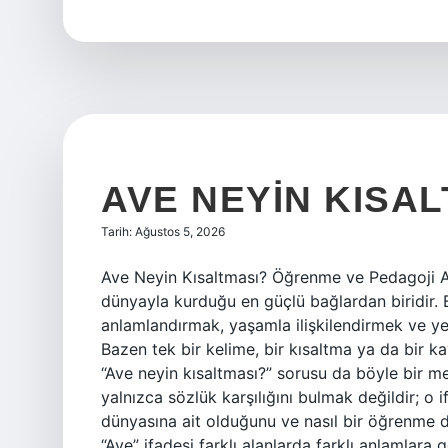
deste
?
AVE NEYIN KISAL
Tarih: Ağustos 5, 2026
Ave Neyin Kısaltması? Öğrenme ve Pedagoji A
dünyayla kurduğu en güçlü bağlardan biridir. B
anlamlandırmak, yaşamla ilişkilendirmek ve yen
Bazen tek bir kelime, bir kısaltma ya da bir k
“Ave neyin kısaltması?” sorusu da böyle bir m
yalnızca sözlük karşılığını bulmak değildir; o
dünyasına ait olduğunu ve nasıl bir öğrenme d
“Ave” ifadesi farklı alanlarda farklı anlamlara 