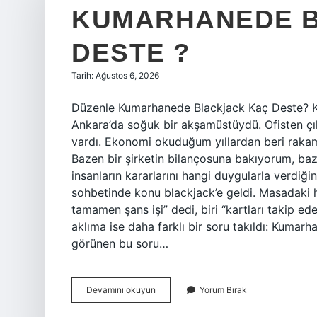
KUMARHANEDE 
DESTE ?
Tarih: Ağustos 6, 2026
Düzenle Kumarhanede Blackjack Kaç Deste? Ka
Ankara’da soğuk bir akşamüstüydü. Ofisten çık
vardı. Ekonomi okuduğum yıllardan beri rakamla
Bazen bir şirketin bilançosuna bakıyorum, ba
insanların kararlarını hangi duygularla verdiğ
sohbetinde konu blackjack’e geldi. Masadaki he
tamamen şans işi” dedi, biri “kartları takip e
aklıma ise daha farklı bir soru takıldı: Kumarh
görünen bu soru…
Kumarhanede
Devamını okuyun
Yorum Bırak
blackjack
kaç