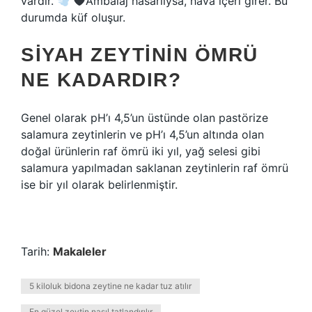
vardır.
Ambalaj hasarlıysa, hava içeri girer. Bu
durumda küf oluşur.
SIYAH ZEYTININ ÖMRÜ
NE KADARDIR?
Genel olarak pH’ı 4,5’un üstünde olan pastörize
salamura zeytinlerin ve pH’ı 4,5’un altında olan
doğal ürünlerin raf ömrü iki yıl, yağ selesi gibi
salamura yapılmadan saklanan zeytinlerin raf ömrü
ise bir yıl olarak belirlenmiştir.
Tarih:
Makaleler
5 kiloluk bidona zeytine ne kadar tuz atılır
En güzel zeytin nasıl tatlandırılır