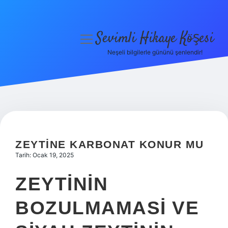
Sevimli Hikaye Köşesi
menüyü
aç
Neşeli bilgilerle gününü şenlendir!
Anasayfa
Gizlilik Politikası
Yasal Uyarı
Hakkımızda
ZEYTINE KARBONAT KONUR MU
Tarih: Ocak 19, 2025
ZEYTININ
BOZULMAMASI VE