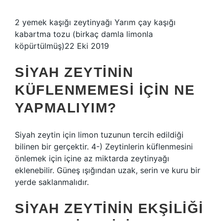
2 yemek kaşığı zeytinyağı Yarım çay kaşığı
kabartma tozu (birkaç damla limonla
köpürtülmüş)22 Eki 2019
SIYAH ZEYTININ
KÜFLENMEMESI IÇIN NE
YAPMALIYIM?
Siyah zeytin için limon tuzunun tercih edildiği
bilinen bir gerçektir. 4-) Zeytinlerin küflenmesini
önlemek için içine az miktarda zeytinyağı
eklenebilir. Güneş ışığından uzak, serin ve kuru bir
yerde saklanmalıdır.
SIYAH ZEYTININ EKŞILIĞI