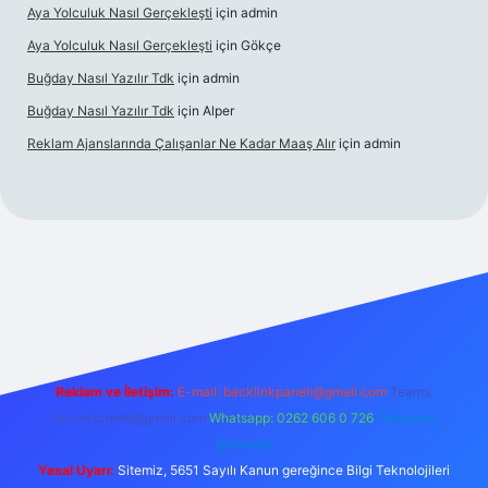
Aya Yolculuk Nasıl Gerçekleşti
için
admin
Aya Yolculuk Nasıl Gerçekleşti
için
Gökçe
Buğday Nasıl Yazılır Tdk
için
admin
Buğday Nasıl Yazılır Tdk
için
Alper
Reklam Ajanslarında Çalışanlar Ne Kadar Maaş Alır
için
admin
lbet mobil giriş
Reklam ve İletişim:
E-mail: backlinkpaneli@gmail.com
Teams:
forumhizmeti@gmail.com
Whatsapp: 0262 606 0 726
Telegram:
@karabul
Yasal Uyarı:
Sitemiz, 5651 Sayılı Kanun gereğince Bilgi Teknolojileri