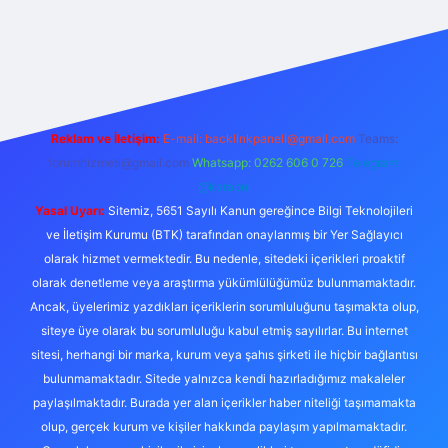
bet mobil giriş
Reklam ve İletişim:
E-mail: backlinkpaneli@gmail.com
Teams:
forumhizmeti@gmail.com
Whatsapp: 0262 606 0 726
Telegram:
@karabul
Yasal Uyarı:
Sitemiz, 5651 Sayılı Kanun gereğince Bilgi Teknolojileri
ve İletişim Kurumu (BTK) tarafından onaylanmış bir Yer Sağlayıcı
olarak hizmet vermektedir. Bu nedenle, sitedeki içerikleri proaktif
olarak denetleme veya araştırma yükümlülüğümüz bulunmamaktadır.
Ancak, üyelerimiz yazdıkları içeriklerin sorumluluğunu taşımakta olup,
siteye üye olarak bu sorumluluğu kabul etmiş sayılırlar. Bu internet
sitesi, herhangi bir marka, kurum veya şahıs şirketi ile hiçbir bağlantısı
bulunmamaktadır. Sitede yalnızca kendi hazırladığımız makaleler
paylaşılmaktadır. Burada yer alan içerikler haber niteliği taşımamakta
olup, gerçek kurum ve kişiler hakkında paylaşım yapılmamaktadır.