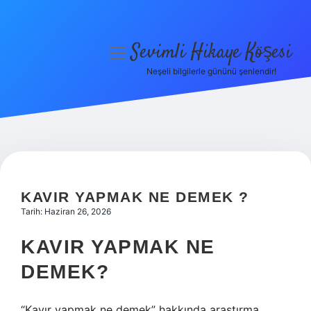
Sevimli Hikaye Köşesi
menüyü
aç
Neşeli bilgilerle gününü şenlendir!
Anasayfa
Gizlilik Politikası
Yasal Uyarı
Hakkımızda
KAVIR YAPMAK NE DEMEK ?
Tarih: Haziran 26, 2026
KAVIR YAPMAK NE
DEMEK?
“Kavır yapmak ne demek” hakkında araştırma