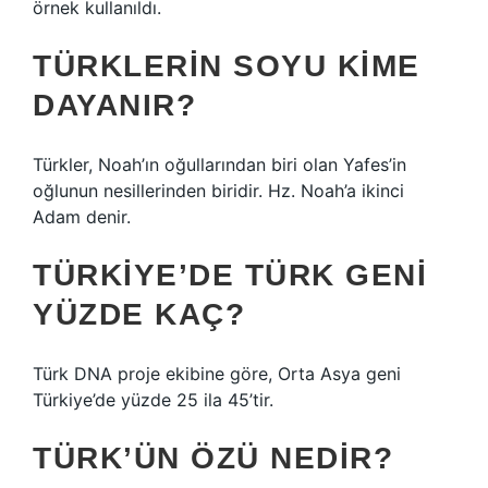
örnek kullanıldı.
TÜRKLERIN SOYU KIME
DAYANIR?
Türkler, Noah’ın oğullarından biri olan Yafes’in
oğlunun nesillerinden biridir. Hz. Noah’a ikinci
Adam denir.
TÜRKIYE’DE TÜRK GENI
YÜZDE KAÇ?
Türk DNA proje ekibine göre, Orta Asya geni
Türkiye’de yüzde 25 ila 45’tir.
TÜRK’ÜN ÖZÜ NEDIR?