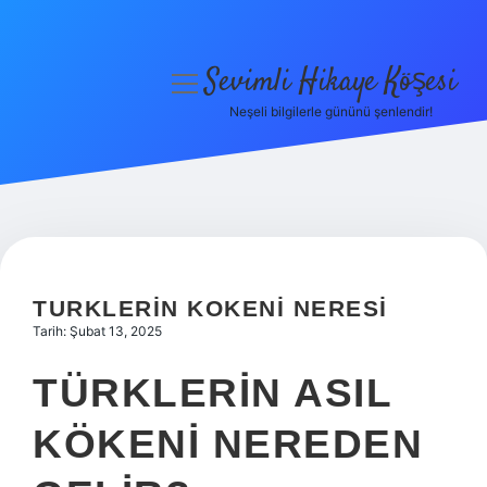
Sevimli Hikaye Köşesi
menüyü
aç
Neşeli bilgilerle gününü şenlendir!
Anasayfa
Gizlilik Politikası
Yasal Uyarı
Hakkımızda
TURKLERIN KOKENI NERESI
Tarih: Şubat 13, 2025
TÜRKLERIN ASIL
KÖKENI NEREDEN