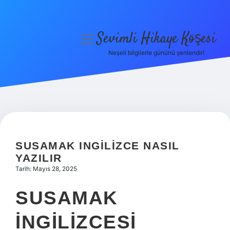
Sevimli Hikaye Köşesi
menüyü
aç
Neşeli bilgilerle gününü şenlendir!
Anasayfa
Gizlilik Politikası
Yasal Uyarı
Hakkımızda
SUSAMAK INGILIZCE NASIL
YAZILIR
Tarih: Mayıs 28, 2025
SUSAMAK
INGILIZCESI