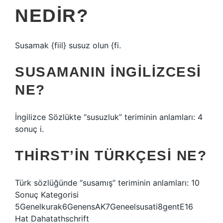
NEDIR?
Susamak {fiil} susuz olun {fi.
SUSAMANIN İNGILIZCESI
NE?
İngilizce Sözlükte “susuzluk” teriminin anlamları: 4
sonuç i.
THIRST’IN TÜRKÇESI NE?
Türk sözlüğünde “susamış” teriminin anlamları: 10
Sonuç Kategorisi
5Genelkurak6GenensAK7Geneelsusati8gentE16
Hat Dahatathschrift