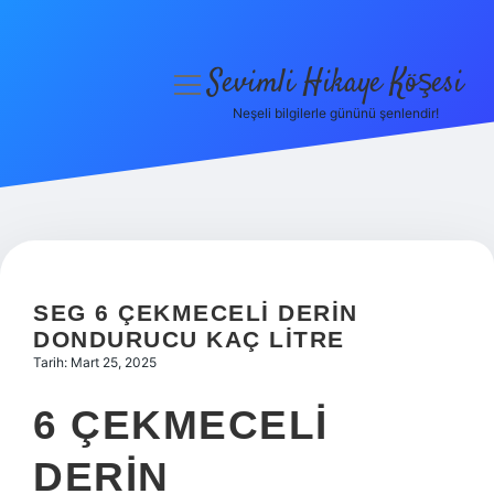
Sevimli Hikaye Köşesi
menüyü
aç
Neşeli bilgilerle gününü şenlendir!
Anasayfa
Gizlilik Politikası
Yasal Uyarı
Hakkımızda
SEG 6 ÇEKMECELI DERIN
DONDURUCU KAÇ LITRE
Tarih: Mart 25, 2025
6 ÇEKMECELI
DERIN