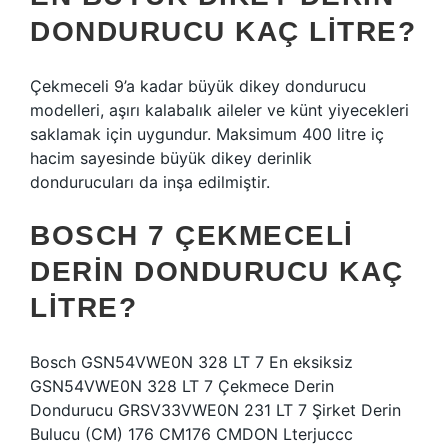
DONDURUCU KAÇ LITRE?
Çekmeceli 9’a kadar büyük dikey dondurucu
modelleri, aşırı kalabalık aileler ve künt yiyecekleri
saklamak için uygundur. Maksimum 400 litre iç
hacim sayesinde büyük dikey derinlik
dondurucuları da inşa edilmiştir.
BOSCH 7 ÇEKMECELI
DERIN DONDURUCU KAÇ
LITRE?
Bosch GSN54VWE0N 328 LT 7 En eksiksiz
GSN54VWE0N 328 LT 7 Çekmece Derin
Dondurucu GRSV33VWE0N 231 LT 7 Şirket Derin
Bulucu (CM) 176 CM176 CMDON Lterjuccc