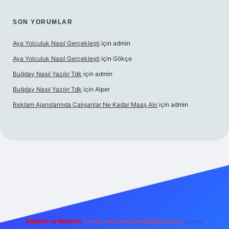
SON YORUMLAR
Aya Yolculuk Nasıl Gerçekleşti
için
admin
Aya Yolculuk Nasıl Gerçekleşti
için
Gökçe
Buğday Nasıl Yazılır Tdk
için
admin
Buğday Nasıl Yazılır Tdk
için
Alper
Reklam Ajanslarında Çalışanlar Ne Kadar Maaş Alır
için
admin
riş
Reklam ve İletişim:
E-mail: backlinkpaneli@gmail.com
Teams: