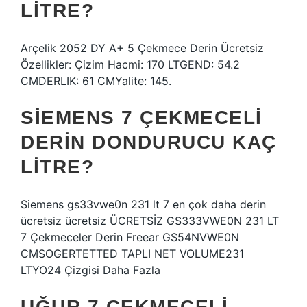
LITRE?
Arçelik 2052 DY A+ 5 Çekmece Derin Ücretsiz
Özellikler: Çizim Hacmi: 170 LTGEND: 54.2
CMDERLIK: 61 CMYalite: 145.
SIEMENS 7 ÇEKMECELI
DERIN DONDURUCU KAÇ
LITRE?
Siemens gs33vwe0n 231 lt 7 en çok daha derin
ücretsiz ücretsiz ÜCRETSİZ GS333VWE0N 231 LT
7 Çekmeceler Derin Freear GS54NVWE0N
CMSOGERTETTED TAPLI NET VOLUME231
LTYO24 Çizgisi Daha Fazla
UĞUR 7 ÇEKMECELI