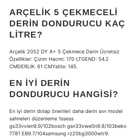
ARÇELIK 5 ÇEKMECELI
DERIN DONDURUCU KAÇ
LITRE?
Arçelik 2052 DY A+ 5 Çekmece Derin Ücretsiz
Özellikler: Çizim Hacmi: 170 LTGEND: 54.2
CMDERLIK: 61 CMYalite: 145.
EN IYI DERIN
DONDURUCU HANGISI?
En iyi derin dolap önerileri daha derin sıvı model
sahneleri düzenleme 1ssess
gs33vvien9.9/102bosch gsn33vwe0n9.8/103beko
7781 EB9.7/104samsung rz20bg3000wtr9.