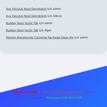
Aya Yolculuk Nasıl Gerçekleşti
için
admin
Aya Yolculuk Nasıl Gerçekleşti
için
Gökçe
Buğday Nasıl Yazılır Tdk
için
admin
Buğday Nasıl Yazılır Tdk
için
Alper
Reklam Ajanslarında Çalışanlar Ne Kadar Maaş Alır
için
admin
iriş
Reklam ve İletişim:
E-mail: backlinkpaneli@gmail.com
Teams:
forumhizmeti@gmail.com
Whatsapp: 0262 606 0 726
Telegram:
@karabul