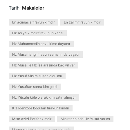
Tarih:
Makaleler
En acımasız firavun kimdir
En zalim firavun kimdir
Hz Asiye kimdir firavunun karısı
Hz Muhammedin soyu kime dayanır
Hz Musa hangi firavun zamanında yaşadı
Hz Musa ile Hz İsa arasında kaç yıl var
Hz Yusuf Mısıra sultan oldu mu
Hz Yusuftan sonra kim geldi
Hz Yûsufu köle olarak kim satın almıştır
Kızıldenizde boğulan firavun kimdir
Mısır Azizi Potifar kimdir
Mısır tarihinde Hz Yusuf var mı
Mısıra sultan olan peygamber kimdir