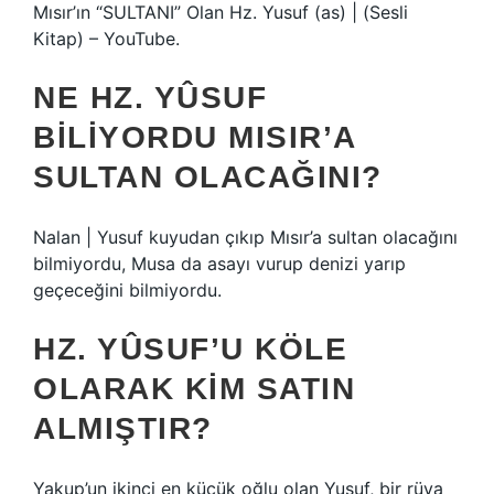
Mısır’ın “SULTANI” Olan Hz. Yusuf (as) | (Sesli
Kitap) – YouTube.
NE HZ. YÛSUF
BILIYORDU MISIR’A
SULTAN OLACAĞINI?
Nalan | Yusuf kuyudan çıkıp Mısır’a sultan olacağını
bilmiyordu, Musa da asayı vurup denizi yarıp
geçeceğini bilmiyordu.
HZ. YÛSUF’U KÖLE
OLARAK KIM SATIN
ALMIŞTIR?
Yakup’un ikinci en küçük oğlu olan Yusuf, bir rüya