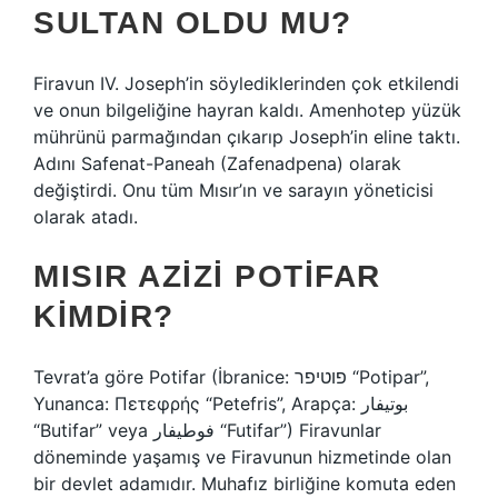
SULTAN OLDU MU?
Firavun IV. Joseph’in söylediklerinden çok etkilendi
ve onun bilgeliğine hayran kaldı. Amenhotep yüzük
mührünü parmağından çıkarıp Joseph’in eline taktı.
Adını Safenat-Paneah (Zafenadpena) olarak
değiştirdi. Onu tüm Mısır’ın ve sarayın yöneticisi
olarak atadı.
MISIR AZIZI POTIFAR
KIMDIR?
Tevrat’a göre Potifar (İbranice: פוטיפר “Potipar”,
Yunanca: Πετεφρής “Petefris”, Arapça: بوتيفار
“Butifar” veya فوطيفار “Futifar”) Firavunlar
döneminde yaşamış ve Firavunun hizmetinde olan
bir devlet adamıdır. Muhafız birliğine komuta eden