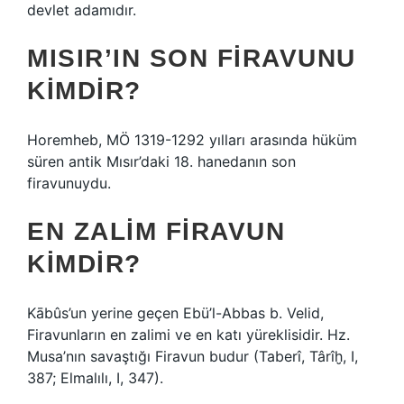
devlet adamıdır.
MISIR’IN SON FIRAVUNU
KIMDIR?
Horemheb, MÖ 1319-1292 yılları arasında hüküm
süren antik Mısır’daki 18. hanedanın son
firavunuydu.
EN ZALIM FIRAVUN
KIMDIR?
Kābûs’un yerine geçen Ebü’l-Abbas b. Velid,
Firavunların en zalimi ve en katı yüreklisidir. Hz.
Musa’nın savaştığı Firavun budur (Taberî, Târîḫ, I,
387; Elmalılı, I, 347).