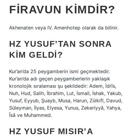
FIRAVUN KIMDIR?
Akhenaten veya IV. Amenhotep olarak da bilinir.
HZ YUSUF’TAN SONRA
KIM GELDI?
Kur’an’da 25 peygamberin ismi geçmektedir.
Kur’an’da adı geçen peygamberlerin yaklaşık
kronolojik sıralaması şu şekildedir: Adem, İdrîs,
Nuh, Hud, Salih, İbrahim, Lut, İsmail, İshak, Yakub,
Yusuf, Eyyub, Şuayb, Musa, Harun, Zülkifl, Davud,
Süleyman, İlyas, Elyesa, Yunus, Zekeriyyâ, Yahya,
Îsâ ve Muhammed.
HZ YUSUF MISIR’A