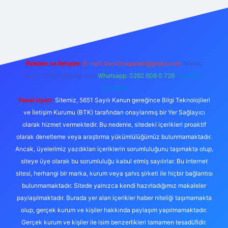
 giriş
Reklam ve İletişim:
E-mail: backlinkpaneli@gmail.com
Teams:
forumhizmeti@gmail.com
Whatsapp: 0262 606 0 726
Telegram:
@karabul
Yasal Uyarı:
Sitemiz, 5651 Sayılı Kanun gereğince Bilgi Teknolojileri
ve İletişim Kurumu (BTK) tarafından onaylanmış bir Yer Sağlayıcı
olarak hizmet vermektedir. Bu nedenle, sitedeki içerikleri proaktif
olarak denetleme veya araştırma yükümlülüğümüz bulunmamaktadır.
Ancak, üyelerimiz yazdıkları içeriklerin sorumluluğunu taşımakta olup,
siteye üye olarak bu sorumluluğu kabul etmiş sayılırlar. Bu internet
sitesi, herhangi bir marka, kurum veya şahıs şirketi ile hiçbir bağlantısı
bulunmamaktadır. Sitede yalnızca kendi hazırladığımız makaleler
paylaşılmaktadır. Burada yer alan içerikler haber niteliği taşımamakta
olup, gerçek kurum ve kişiler hakkında paylaşım yapılmamaktadır.
Gerçek kurum ve kişiler ile isim benzerlikleri tamamen tesadüfidir.