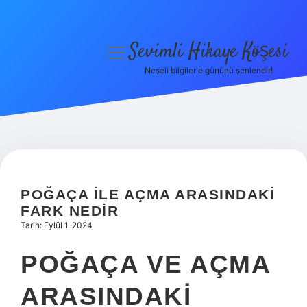
Sevimli Hikaye Köşesi
menüyü
aç
Neşeli bilgilerle gününü şenlendir!
Anasayfa
Gizlilik Politikası
Yasal Uyarı
Hakkımızda
POĞAÇA ILE AÇMA ARASINDAKI
FARK NEDIR
Tarih: Eylül 1, 2024
POĞAÇA VE AÇMA
ARASINDAKI