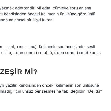
 yazmak adettendir. Mi edatı cümleye soru anlamı
atı kendisinden önceki kelimenin ünlüsüne göre ünlü
da anlamsal bir ilişki kurar.
(+mı, +mi, +mu, +mu). Kelimenin son hecesinde, sesli
, sesli o, u’dan sonra (+mu), ö, ü’den sonra (+mu) konur.
ZEŞIR MI?
yrı yazılır. Kendisinden önceki kelimenin son ünlüsüne
lmadığı için ünsüz benzeşmesine tabi değildir. “De, da”