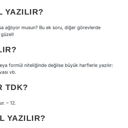
 YAZILIR?
 ağlıyor musun? Bu ek soru, diğer görevlerde
 güzel!
LIR?
ya formül niteliğinde değilse büyük harflerle yazılır:
vası vb.
R TDK?
r. – 12.
L YAZILIR?