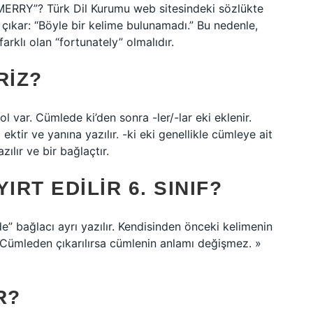
ERRY”? Türk Dil Kurumu web sitesindeki sözlükte
ı çıkar: “Böyle bir kelime bulunamadı.” Bu nedenle,
arklı olan “fortunately” olmalıdır.
RIZ?
ol var. Cümlede ki’den sonra -ler/-lar eki eklenir.
ktir ve yanına yazılır. -ki eki genellikle cümleye ait
zılır ve bir bağlaçtır.
YIRT EDILIR 6. SINIF?
e” bağlacı ayrı yazılır. Kendisinden önceki kelimenin
 Cümleden çıkarılırsa cümlenin anlamı değişmez. »
R?