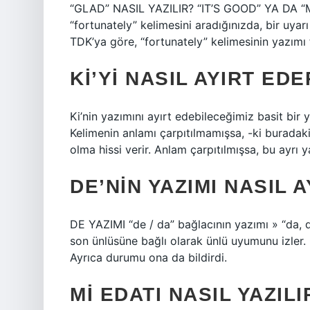
“GLAD” NASIL YAZILIR? “IT’S GOOD” YA DA “M
“fortunately” kelimesini aradığınızda, bir uyar
TDK’ya göre, “fortunately” kelimesinin yazımı f
KI’YI NASIL AYIRT EDE
Ki’nin yazımını ayırt edebileceğimiz basit bir y
Kelimenin anlamı çarpıtılmamışsa, -ki buradaki e
olma hissi verir. Anlam çarpıtılmışsa, bu ayrı ya
DE’NIN YAZIMI NASIL A
DE YAZIMI “de / da” bağlacının yazımı » “da, d
son ünlüsüne bağlı olarak ünlü uyumunu izler.
Ayrıca durumu ona da bildirdi.
MI EDATI NASIL YAZILI