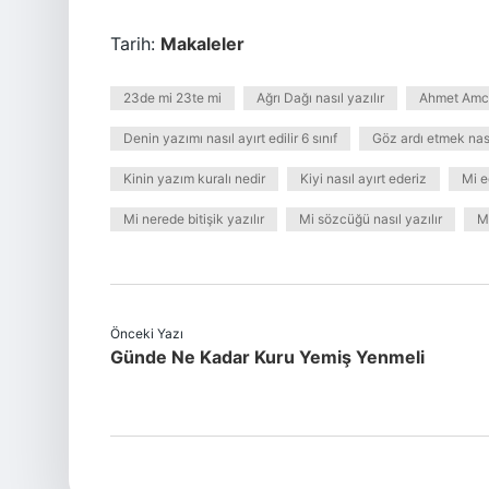
Tarih:
Makaleler
23de mi 23te mi
Ağrı Dağı nasıl yazılır
Ahmet Amca 
Denin yazımı nasıl ayırt edilir 6 sınıf
Göz ardı etmek nası
Kinin yazım kuralı nedir
Kiyi nasıl ayırt ederiz
Mi e
Mi nerede bitişik yazılır
Mi sözcüğü nasıl yazılır
Mi
Önceki Yazı
Günde Ne Kadar Kuru Yemiş Yenmeli