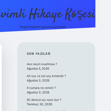
evimli Hikaye Köşesi
Neşeli bilgilerle gününü şenlendir!
ilbet mobil giriş
SIDEBAR
SON YAZILAR
Ave neyin kısaltması ?
Ağustos 5, 2026
Alt soy ve üst soy kimlerdir ?
Ağustos 3, 2026
9 numara ne renktir ?
Ağustos 3, 2026
60 derece açı nasıl olur ?
Temmuz 30, 2026