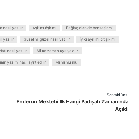
nasıl yazılır
Aşk mı âşk mı
Bağlaç olan de benzeşir mi
l yazılır
Güzel mi güzel nasıl yazılır
İyiki ayrı mı bitişik mi
datı nasıl yazılır
Mi ne zaman ayrı yazılır
nin yazımı nasıl ayırt edilir
Mı mi mu mü
Sonraki Yazı
Enderun Mektebi Ilk Hangi Padişah Zamanında
Açıldı