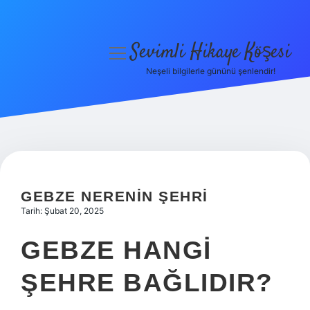
Sevimli Hikaye Köşesi
menüyü
aç
Neşeli bilgilerle gününü şenlendir!
Anasayfa
Gizlilik Politikası
Yasal Uyarı
Hakkımızda
GEBZE NERENIN ŞEHRI
Tarih: Şubat 20, 2025
GEBZE HANGI
ŞEHRE BAĞLIDIR?