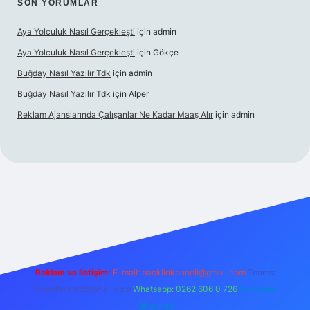
SON YORUMLAR
Aya Yolculuk Nasıl Gerçekleşti
için
admin
Aya Yolculuk Nasıl Gerçekleşti
için
Gökçe
Buğday Nasıl Yazılır Tdk
için
admin
Buğday Nasıl Yazılır Tdk
için
Alper
Reklam Ajanslarında Çalışanlar Ne Kadar Maaş Alır
için
admin
ilbet mobil giriş
Reklam ve İletişim:
E-mail: backlinkpaneli@gmail.com
Teams:
forumhizmeti@gmail.com
Whatsapp: 0262 606 0 726
Telegram:
@karabul