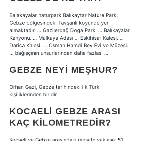
Balakayalar naturpark Balıkaytar Nature Park,
Gebze bölgesindeki Tavşanli köyünde yer
almaktadır. … Gazilerdağ Doğa Parkı … Balıkayalar
Kanyonu. … Malkaya Adası … Eskihisar Kalesi. …
Darica Kalesi. … Osman Hamdi Bey Evi ve Müzesi.
… bağışçının unsurlarından daha fazlası …
GEBZE NEYI MEŞHUR?
Orhan Gazi, Gebze tarihindeki ilk Türk
kişiliklerinden biridir.
KOCAELI GEBZE ARASI
KAÇ KILOMETREDIR?
Kocaeli ve Gebze arasındaki mesafe yaklaşık 51