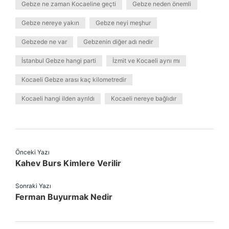
Gebze ne zaman Kocaeline geçti
Gebze neden önemli
Gebze nereye yakın
Gebze neyi meşhur
Gebzede ne var
Gebzenin diğer adı nedir
İstanbul Gebze hangi parti
İzmit ve Kocaeli aynı mı
Kocaeli Gebze arası kaç kilometredir
Kocaeli hangi ilden ayrıldı
Kocaeli nereye bağlıdır
Önceki Yazı
Kahev Burs Kimlere Verilir
Sonraki Yazı
Ferman Buyurmak Nedir