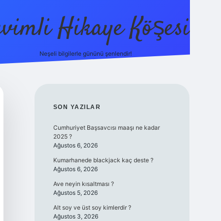
evimli Hikaye Köşesi
Neşeli bilgilerle gününü şenlendir!
ilbet mobil giriş
SIDEBAR
SON YAZILAR
Cumhuriyet Başsavcısı maaşı ne kadar
2025 ?
Ağustos 6, 2026
Kumarhanede blackjack kaç deste ?
Ağustos 6, 2026
Ave neyin kısaltması ?
Ağustos 5, 2026
Alt soy ve üst soy kimlerdir ?
Ağustos 3, 2026