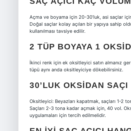
SAÇ AÇICI KAÇ VOLÜM
Açma ve boyama için 20-30’luk, asi saçlar için i
Doğal saçlar kolay açılan bir yapıya sahip ol
kullanılması tavsiye edilir.
2 TÜP BOYAYA 1 OKSI
İkinci renk için ek oksitleyici satın almanız ger
tüpü aynı anda oksitleyiciye dökebilirsiniz.
30’LUK OKSIDAN SAÇI
Oksitleyici: Beyazları kapatmak, saçları 1-2 t
Saçları 2-3 tona kadar açmak için, 40 vol. Oksi
uygulamaları için tercih edilmelidir.
EN IYI SAÇ AÇICI HANG