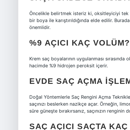
Öncelikle belirtmek isteriz ki, oksitleyiciyi t
bir boya ile karıştırıldığında elde edilir. Bur
önemlidir.
%9 AÇICI KAÇ VOLÜM?
Krem saç boyalarının uygulanması sırasında ok
hacimde %9 hidrojen peroksit içerir.
EVDE SAÇ AÇMA IŞLEM
Doğal Yöntemlerle Saç Rengini Açma Teknikleri
saçınızı beslerken nazikçe açar. Örneğin, limo
süre güneşte bırakırsanız, saçınızın renginin d
SAÇ AÇICI SAÇTA KAÇ