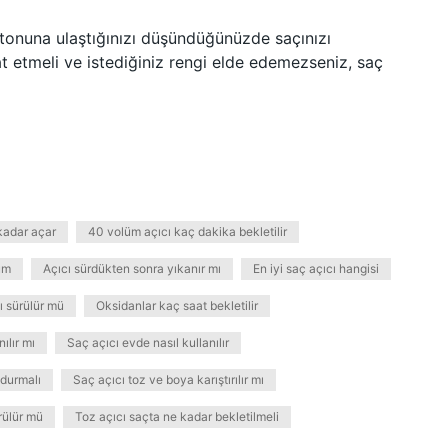
ç tonuna ulaştığınızı düşündüğünüzde saçınızı
t etmeli ve istediğiniz rengi elde edemezseniz, saç
kadar açar
40 volüm açıcı kaç dakika bekletilir
üm
Açıcı sürdükten sonra yıkanır mı
En iyi saç açıcı hangisi
ı sürülür mü
Oksidanlar kaç saat bekletilir
ılır mı
Saç açıcı evde nasıl kullanılır
 durmalı
Saç açıcı toz ve boya karıştırılır mı
rülür mü
Toz açıcı saçta ne kadar bekletilmeli