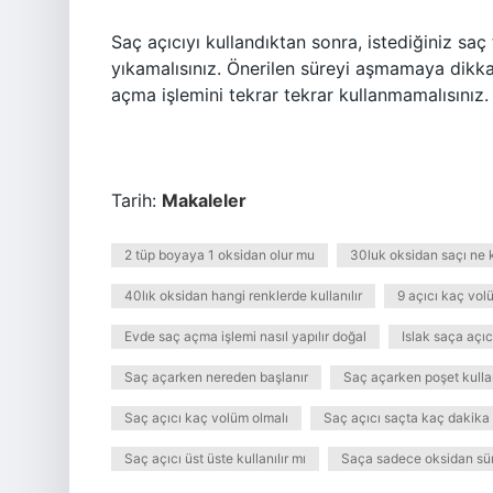
Saç açıcıyı kullandıktan sonra, istediğiniz sa
yıkamalısınız. Önerilen süreyi aşmamaya dikka
açma işlemini tekrar tekrar kullanmamalısınız.
Tarih:
Makaleler
2 tüp boyaya 1 oksidan olur mu
30luk oksidan saçı ne 
40lık oksidan hangi renklerde kullanılır
9 açıcı kaç vol
Evde saç açma işlemi nasıl yapılır doğal
Islak saça açıc
Saç açarken nereden başlanır
Saç açarken poşet kullan
Saç açıcı kaç volüm olmalı
Saç açıcı saçta kaç dakika
Saç açıcı üst üste kullanılır mı
Saça sadece oksidan sü