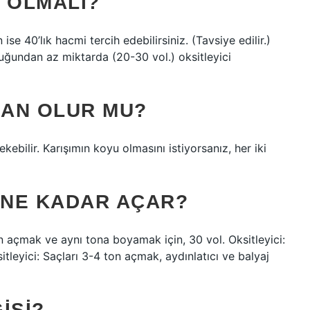
 OLMALI?
se 40’lık hacmi tercih edebilirsiniz. (Tavsiye edilir.)
duğundan az miktarda (20-30 vol.) oksitleyici
DAN OLUR MU?
ekebilir. Karışımın koyu olmasını istiyorsanız, her iki
 NE KADAR AÇAR?
on açmak ve aynı tona boyamak için, 30 vol. Oksitleyici:
tleyici: Saçları 3-4 ton açmak, aydınlatıcı ve balyaj
ISI?