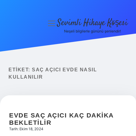
Sevimli Hikaye Köşesi
menüyü
aç
Neşeli bilgilerle gününü şenlendir!
Anasayfa
Gizlilik Politikası
Yasal Uyarı
ETIKET:
SAÇ AÇICI EVDE NASIL
KULLANILIR
Hakkımızda
EVDE SAÇ AÇICI KAÇ DAKIKA
BEKLETILIR
Tarih: Ekim 18, 2024