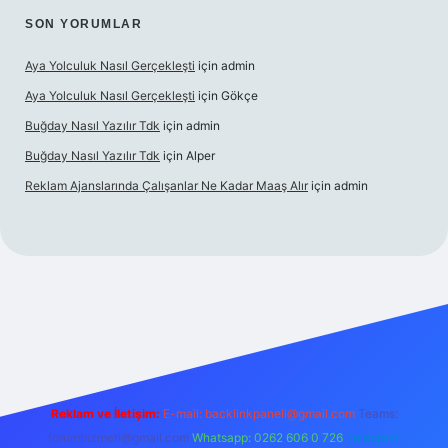
SON YORUMLAR
Aya Yolculuk Nasıl Gerçekleşti
için
admin
Aya Yolculuk Nasıl Gerçekleşti
için
Gökçe
Buğday Nasıl Yazılır Tdk
için
admin
Buğday Nasıl Yazılır Tdk
için
Alper
Reklam Ajanslarında Çalışanlar Ne Kadar Maaş Alır
için
admin
ilbet mobil giriş
Reklam ve İletişim:
E-mail: backlinkpaneli@gmail.com
Teams:
forumhizmeti@gmail.com
Whatsapp: 0262 606 0 726
Telegram: