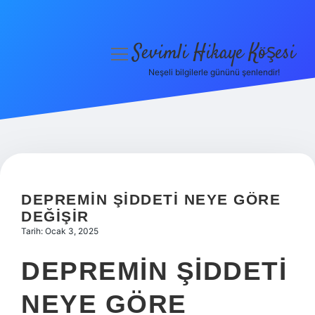
Sevimli Hikaye Köşesi
menüyü
aç
Neşeli bilgilerle gününü şenlendir!
Anasayfa
Gizlilik Politikası
Yasal Uyarı
Hakkımızda
DEPREMIN ŞIDDETI NEYE GÖRE
DEĞIŞIR
Tarih: Ocak 3, 2025
DEPREMIN ŞIDDETI
NEYE GÖRE