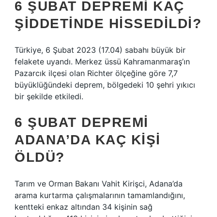
6 ŞUBAT DEPREMI KAÇ
ŞIDDETINDE HISSEDILDI?
Türkiye, 6 Şubat 2023 (17.04) sabahı büyük bir
felakete uyandı. Merkez üssü Kahramanmaraş’ın
Pazarcık ilçesi olan Richter ölçeğine göre 7,7
büyüklüğündeki deprem, bölgedeki 10 şehri yıkıcı
bir şekilde etkiledi.
6 ŞUBAT DEPREMI
ADANA’DA KAÇ KIŞI
ÖLDÜ?
Tarım ve Orman Bakanı Vahit Kirişci, Adana’da
arama kurtarma çalışmalarının tamamlandığını,
kentteki enkaz altından 34 kişinin sağ