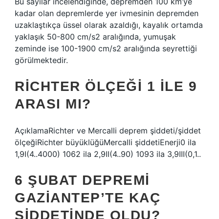
Bu sayılar incelendiğinde, depremden 100 km’ye
kadar olan depremlerde yer ivmesinin depremden
uzaklaştıkça üssel olarak azaldığı, kayalık ortamda
yaklaşık 50-800 cm/s2 aralığında, yumuşak
zeminde ise 100-1900 cm/s2 aralığında seyrettiği
görülmektedir.
RICHTER ÖLÇEĞI 1 ILE 9
ARASI MI?
AçıklamaRichter ve Mercalli deprem şiddeti/şiddet
ölçeğiRichter büyüklüğüMercalli şiddetiEnerji0 ila
1,9I(4..4000) 1062 ila 2,9II(4..90) 1093 ila 3,9III(0,1..
6 ŞUBAT DEPREMI
GAZIANTEP’TE KAÇ
ŞIDDETINDE OLDU?