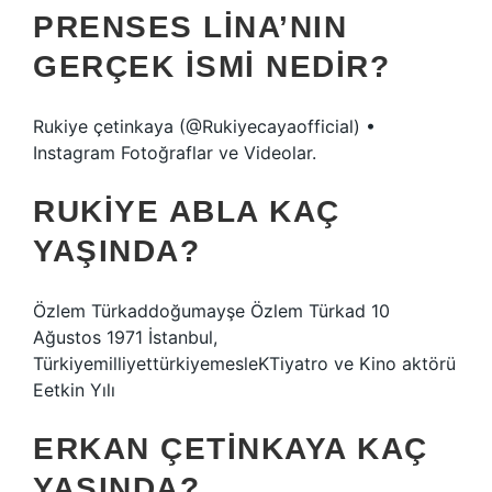
PRENSES LINA’NIN
GERÇEK ISMI NEDIR?
Rukiye çetinkaya (@Rukiyecayaofficial) •
Instagram Fotoğraflar ve Videolar.
RUKIYE ABLA KAÇ
YAŞINDA?
Özlem Türkaddoğumayşe Özlem Türkad 10
Ağustos 1971 İstanbul,
TürkiyemilliyettürkiyemesleKTiyatro ve Kino aktörü
Eetkin Yılı
ERKAN ÇETINKAYA KAÇ
YAŞINDA?