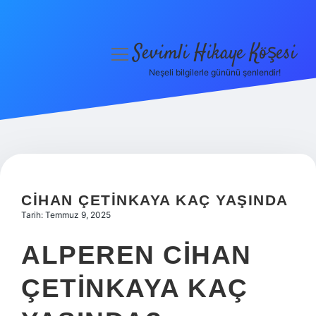
Sevimli Hikaye Köşesi
menüyü
aç
Neşeli bilgilerle gününü şenlendir!
Anasayfa
Gizlilik Politikası
Yasal Uyarı
Hakkımızda
CIHAN ÇETINKAYA KAÇ YAŞINDA
Tarih: Temmuz 9, 2025
ALPEREN CIHAN
ÇETINKAYA KAÇ