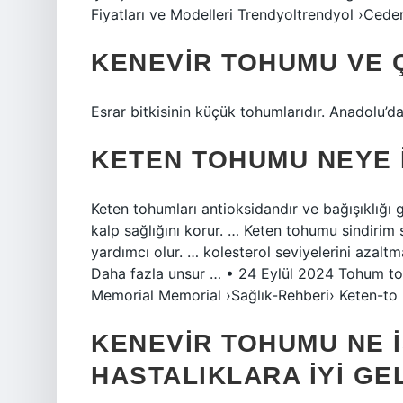
Fiyatları ve Modelleri Trendyoltrendyol ›C
KENEVIR TOHUMU VE Ç
Esrar bitkisinin küçük tohumlarıdır. Anadolu’da
KETEN TOHUMU NEYE I
Keten tohumları antioksidandır ve bağışıklığı
kalp sağlığını korur. … Keten tohumu sindirim s
yardımcı olur. … kolesterol seviyelerini azaltma
Daha fazla unsur … • 24 Eylül 2024 Tohum toh
Memorial Memorial ›Sağlık-Rehberi› Keten-to 
KENEVIR TOHUMU NE I
HASTALIKLARA IYI GE