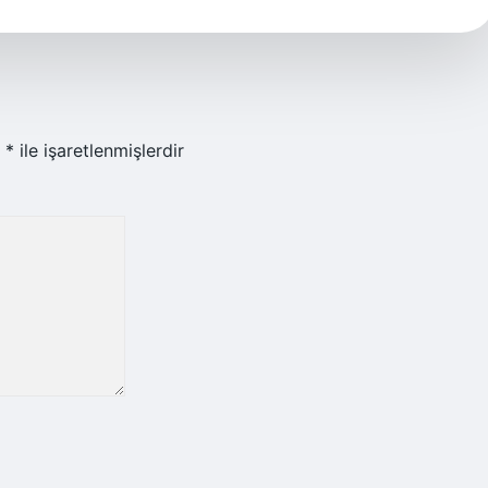
r
*
ile işaretlenmişlerdir