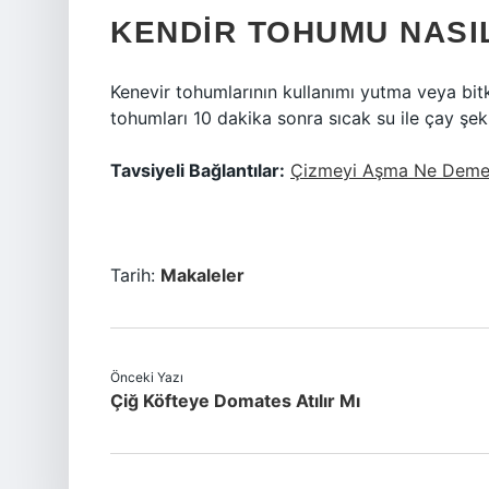
KENDIR TOHUMU NASI
Kenevir tohumlarının kullanımı yutma veya bitkis
tohumları 10 dakika sonra sıcak su ile çay şekli
Tavsiyeli Bağlantılar:
Çizmeyi Aşma Ne Dem
Tarih:
Makaleler
Önceki Yazı
Çiğ Köfteye Domates Atılır Mı