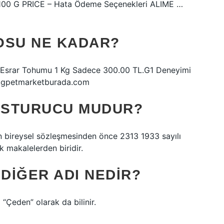
 100 G PRICE – Hata Ödeme Seçenekleri ALIME …
OSU NE KADAR?
li Esrar Tohumu 1 Kg Sadece 300.00 TL.G1 Deneyimi
1 kgpetmarketburada.com
USTURUCU MUDUR?
1’in bireysel sözleşmesinden önce 2313 1933 sayılı
 makalelerden biridir.
DIĞER ADI NEDIR?
 “Çeden” olarak da bilinir.