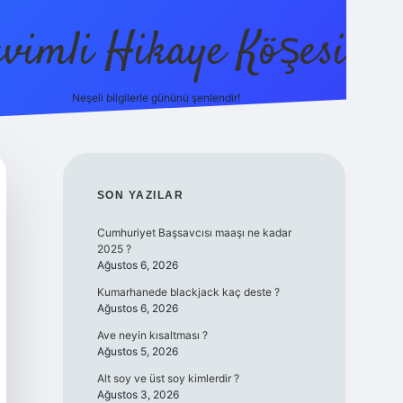
evimli Hikaye Köşesi
Neşeli bilgilerle gününü şenlendir!
ilbet mobil gir
SIDEBAR
SON YAZILAR
Cumhuriyet Başsavcısı maaşı ne kadar
2025 ?
Ağustos 6, 2026
Kumarhanede blackjack kaç deste ?
Ağustos 6, 2026
Ave neyin kısaltması ?
Ağustos 5, 2026
Alt soy ve üst soy kimlerdir ?
Ağustos 3, 2026