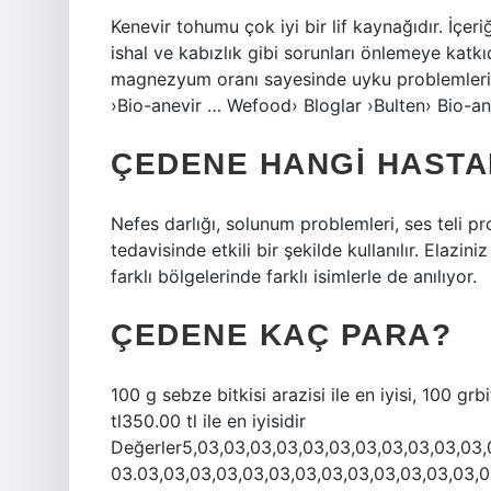
Kenevir tohumu çok iyi bir lif kaynağıdır. İçeri
ishal ve kabızlık gibi sorunları önlemeye katk
magnezyum oranı sayesinde uyku problemleri i
›Bio-anevir … Wefood› Bloglar ›Bulten› Bio-an
ÇEDENE HANGI HASTAL
Nefes darlığı, solunum problemleri, ses teli pr
tedavisinde etkili bir şekilde kullanılır. Elaz
farklı bölgelerinde farklı isimlerle de anılıyor.
ÇEDENE KAÇ PARA?
100 g sebze bitkisi arazisi ile en iyisi, 100 g
tl350.00 tl ile en iyisidir
Değerler5,03,03,03,03,03,03,03,03,03,03,03,
03.03,03,03,03,03,03,03,03,03,03,03,03,03,0