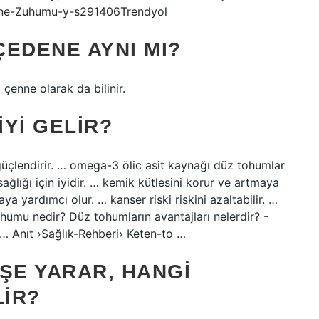
edene-Zuhumu-y-s291406Trendyol
EDENE AYNI MI?
 çenne olarak da bilinir.
YI GELIR?
 güçlendirir. … omega-3 ölic asit kaynağı düz tohumlar
ağlığı için iyidir. … kemik kütlesini korur ve artmaya
ya yardımcı olur. … kanser riski riskini azaltabilir. …
umu nedir? Düz tohumların avantajları nelerdir? -
… Anıt ›Sağlık-Rehberi› Keten-to …
ŞE YARAR, HANGI
LIR?