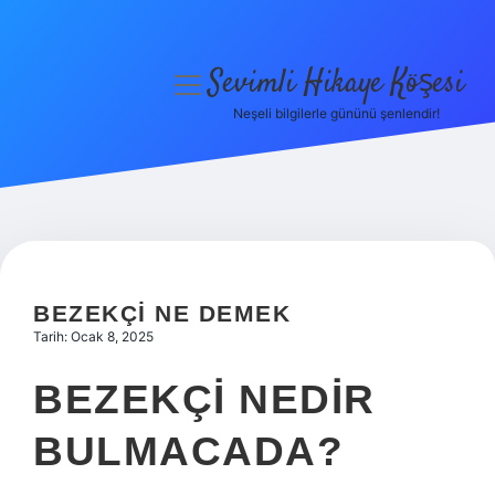
Sevimli Hikaye Köşesi
menüyü
aç
Neşeli bilgilerle gününü şenlendir!
Anasayfa
Gizlilik Politikası
Yasal Uyarı
Hakkımızda
BEZEKÇI NE DEMEK
Tarih: Ocak 8, 2025
BEZEKÇI NEDIR
BULMACADA?