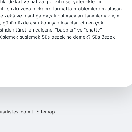
k, dikkat ve hafıza gibi zihinsel yeteneklerini
yazılı, sözlü veya mekanik formatta problemlerden oluşan
le zekâ ve mantığa dayalı bulmacaları tanımlamak için
, günümüzde aşırı konuşan insanlar için en çok
esinden türetilen çalçene, “babbler” ve “chatty”
F. süslemek süslemek Süs bezek ne demek? Süs Bezek
fuarlistesi.com.tr
Sitemap