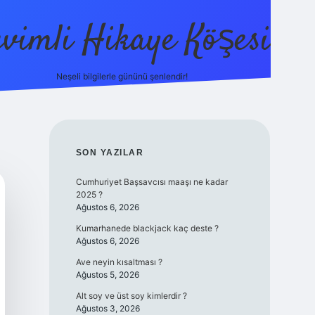
evimli Hikaye Köşesi
Neşeli bilgilerle gününü şenlendir!
ilbet mobil
SIDEBAR
SON YAZILAR
Cumhuriyet Başsavcısı maaşı ne kadar
2025 ?
Ağustos 6, 2026
Kumarhanede blackjack kaç deste ?
Ağustos 6, 2026
Ave neyin kısaltması ?
Ağustos 5, 2026
Alt soy ve üst soy kimlerdir ?
Ağustos 3, 2026