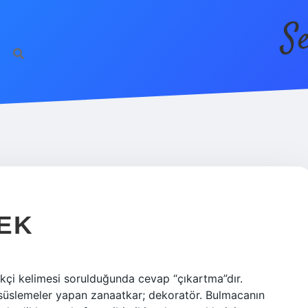
S
EK
çi kelimesi sorulduğunda cevap “çıkartma”dır.
 süslemeler yapan zanaatkar; dekoratör. Bulmacanın