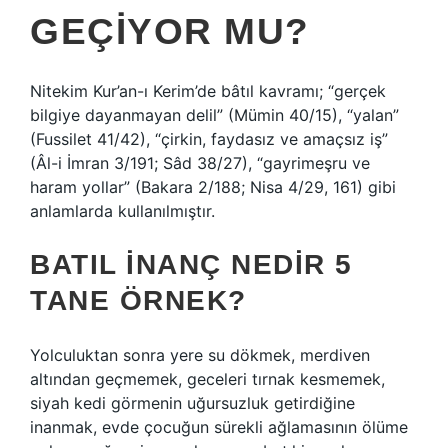
GEÇIYOR MU?
Nitekim Kur’an-ı Kerim’de bâtıl kavramı; “gerçek
bilgiye dayanmayan delil” (Mümin 40/15), “yalan”
(Fussilet 41/42), “çirkin, faydasız ve amaçsız iş”
(Âl-i İmran 3/191; Sâd 38/27), “gayrimeşru ve
haram yollar” (Bakara 2/188; Nisa 4/29, 161) gibi
anlamlarda kullanılmıştır.
BATIL INANÇ NEDIR 5
TANE ÖRNEK?
Yolculuktan sonra yere su dökmek, merdiven
altından geçmemek, geceleri tırnak kesmemek,
siyah kedi görmenin uğursuzluk getirdiğine
inanmak, evde çocuğun sürekli ağlamasının ölüme