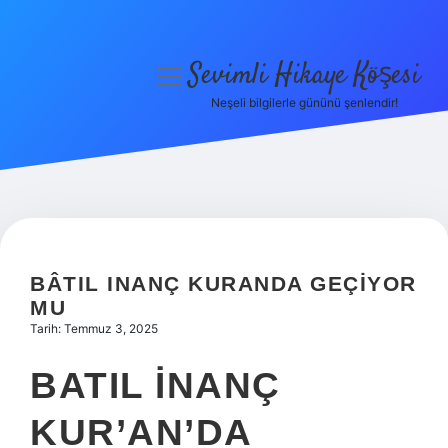
Sevimli Hikaye Köşesi
menüyü
aç
Neşeli bilgilerle gününü şenlendir!
Anasayfa
Gizlilik Politikası
Yasal Uyarı
Hakkımızda
BÂTIL INANÇ KURANDA GEÇIYOR
MU
Tarih: Temmuz 3, 2025
BATIL INANÇ
KUR’AN’DA