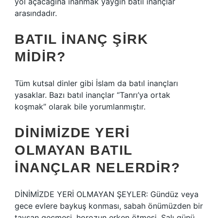
yol açacağına inanmak yaygın batıl inançlar
arasındadır.
BATIL INANÇ ŞIRK
MIDIR?
Tüm kutsal dinler gibi İslam da batıl inançları
yasaklar. Bazı batıl inançlar “Tanrı’ya ortak
koşmak” olarak bile yorumlanmıştır.
DINIMIZDE YERI
OLMAYAN BATIL
INANÇLAR NELERDIR?
DİNİMİZDE YERİ OLMAYAN ŞEYLER: Gündüz veya
gece evlere baykuş konması, sabah önümüzden bir
tavşan geçmesi, horozun erken ötmesi, Salı günü