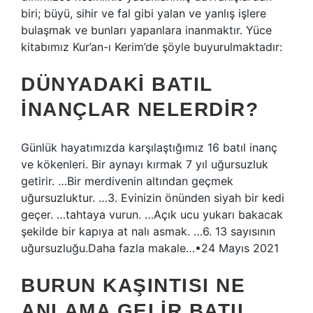
biri; büyü, sihir ve fal gibi yalan ve yanlış işlere
bulaşmak ve bunları yapanlara inanmaktır. Yüce
kitabımız Kur’an-ı Kerim’de şöyle buyurulmaktadır:
DÜNYADAKI BATIL
INANÇLAR NELERDIR?
Günlük hayatımızda karşılaştığımız 16 batıl inanç
ve kökenleri. Bir aynayı kırmak 7 yıl uğursuzluk
getirir. …Bir merdivenin altından geçmek
uğursuzluktur. …3. Evinizin önünden siyah bir kedi
geçer. …tahtaya vurun. …Açık ucu yukarı bakacak
şekilde bir kapıya at nalı asmak. …6. 13 sayısının
uğursuzluğu.Daha fazla makale…•24 Mayıs 2021
BURUN KAŞINTISI NE
ANLAMA GELIR BATIL