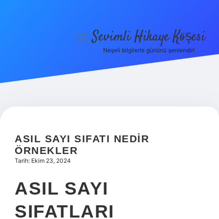
Sevimli Hikaye Köşesi
menüyü
aç
Neşeli bilgilerle gününü şenlendir!
Anasayfa
Gizlilik Politikası
Yasal Uyarı
Hakkımızda
ASIL SAYI SIFATI NEDIR
ÖRNEKLER
Tarih: Ekim 23, 2024
ASIL SAYI
SIFATLARI