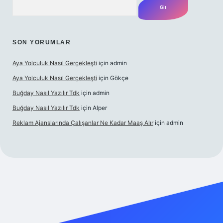
SON YORUMLAR
Aya Yolculuk Nasıl Gerçekleşti
için
admin
Aya Yolculuk Nasıl Gerçekleşti
için
Gökçe
Buğday Nasıl Yazılır Tdk
için
admin
Buğday Nasıl Yazılır Tdk
için
Alper
Reklam Ajanslarında Çalışanlar Ne Kadar Maaş Alır
için
admin
riş