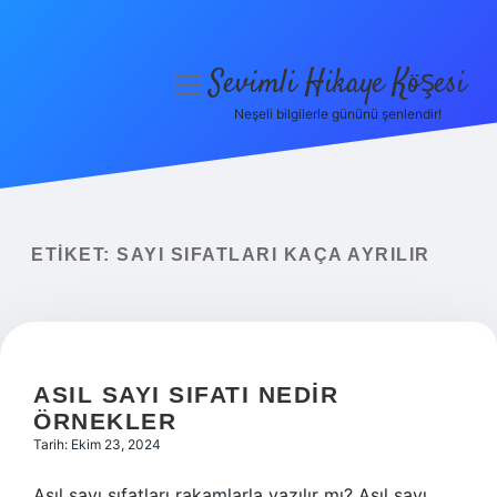
Sevimli Hikaye Köşesi
menüyü
aç
Neşeli bilgilerle gününü şenlendir!
Anasayfa
Gizlilik Politikası
Yasal Uyarı
ETIKET:
SAYI SIFATLARI KAÇA AYRILIR
Hakkımızda
ASIL SAYI SIFATI NEDIR
ÖRNEKLER
Tarih: Ekim 23, 2024
Asıl sayı sıfatları rakamlarla yazılır mı? Asıl sayı