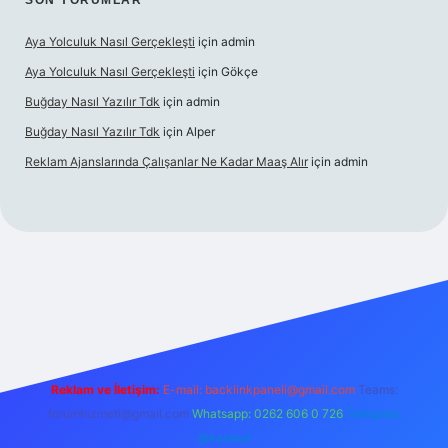
SON YORUMLAR
Aya Yolculuk Nasıl Gerçekleşti
için
admin
Aya Yolculuk Nasıl Gerçekleşti
için
Gökçe
Buğday Nasıl Yazılır Tdk
için
admin
Buğday Nasıl Yazılır Tdk
için
Alper
Reklam Ajanslarında Çalışanlar Ne Kadar Maaş Alır
için
admin
lbet mobil giriş
Reklam ve İletişim:
E-mail: backlinkpaneli@gmail.com
Teams:
forumhizmeti@gmail.com
Whatsapp: 0262 606 0 726
Telegram:
@karabul