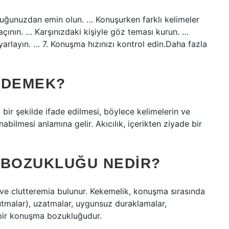
tuğunuzdan emin olun. … Konuşurken farklı kelimeler
açının. … Karşınızdaki kişiyle göz teması kurun. …
arlayın. … 7. Konuşma hızınızı kontrol edin.Daha fazla
E DEMEK?
ek bir şekilde ifade edilmesi, böylece kelimelerin ve
bilmesi anlamına gelir. Akıcılık, içerikten ziyade bir
 BOZUKLUĞU NEDIR?
k ve clutteremia bulunur. Kekemelik, konuşma sırasında
tutmalar), uzatmalar, uygunsuz duraklamalar,
bir konuşma bozukluğudur.