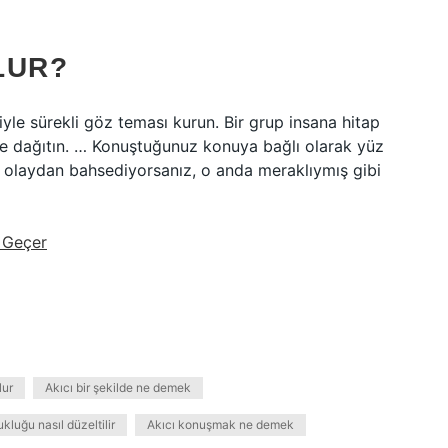
LUR?
işiyle sürekli göz teması kurun. Bir grup insana hitap
de dağıtın. … Konuştuğunuz konuya bağlı olarak yüz
ir olaydan bahsediyorsanız, o anda meraklıymış gibi
 Geçer
lur
Akıcı bir şekilde ne demek
luğu nasıl düzeltilir
Akıcı konuşmak ne demek