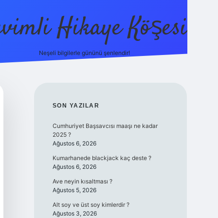
evimli Hikaye Köşesi
Neşeli bilgilerle gününü şenlendir!
ilbet mobil giriş
SIDEBAR
SON YAZILAR
Cumhuriyet Başsavcısı maaşı ne kadar
2025 ?
Ağustos 6, 2026
Kumarhanede blackjack kaç deste ?
Ağustos 6, 2026
Ave neyin kısaltması ?
Ağustos 5, 2026
Alt soy ve üst soy kimlerdir ?
Ağustos 3, 2026