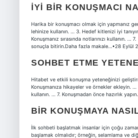
İYI BIR KONUŞMACI N
Harika bir konuşmacı olmak için yapmanız gerek
lehinize kullanın. … 3. Hedef kitlenizi iyi tanı
Konuşmanız sırasında notlarınızı kullanın. … 7.
sonuçla bitirin.Daha fazla makale…•28 Eylül 
SOHBET ETME YETENEĞ
Hitabet ve etkili konuşma yeteneğinizi gelişti
Konuşmanıza hikayeler ve örnekler ekleyin. … Di
kullanın. … 7. Konuşmadan önce hazırlık yapın.
BIR KONUŞMAYA NASI
İlk sohbeti başlatmak insanlar için çoğu zaman 
başlamak olmalıdır; örneğin, selamlama ve diğer