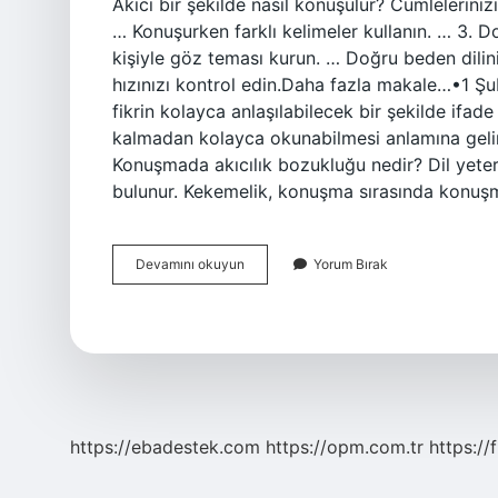
Akıcı bir şekilde nasıl konuşulur? Cümlelerini
… Konuşurken farklı kelimeler kullanın. … 3. D
kişiyle göz teması kurun. … Doğru beden dilin
hızınızı kontrol edin.Daha fazla makale…•1 Şub
fikrin kolayca anlaşılabilecek bir şekilde ifade
kalmadan kolayca okunabilmesi anlamına gelir. A
Konuşmada akıcılık bozukluğu nedir? Dil yeterl
bulunur. Kekemelik, konuşma sırasında konuşma
Akıcı
Devamını okuyun
Yorum Bırak
Bir
Şekilde
Konuşmak
Ne
Demek
https://ebadestek.com
https://opm.com.tr
https://