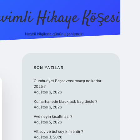
evimli Hikaye Köşesi
Neşeli bilgilerle gününü şenlendir!
ilbet mobi
SIDEBAR
SON YAZILAR
Cumhuriyet Başsavcısı maaşı ne kadar
2025 ?
Ağustos 6, 2026
Kumarhanede blackjack kaç deste ?
Ağustos 6, 2026
Ave neyin kısaltması ?
Ağustos 5, 2026
Alt soy ve üst soy kimlerdir ?
Ağustos 3, 2026