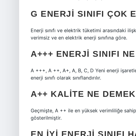
G ENERJI SINIFI ÇOK 
Enerji sınıfı ve elektrik tüketimi arasındaki ili
verimsiz ve en elektrik enerji sınıfına göre.
A+++ ENERJI SINIFI N
A +++, A ++, A+, A, B, C, D Yeni enerji işare
enerji sınıfı olarak sınıflandırılır.
A++ KALITE NE DEMEK
Geçmişte, A ++ ile en yüksek verimliliğe sahip 
gösterilmiştir.
EN IYI ENERJI SINIFI 