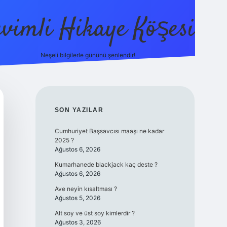
evimli Hikaye Köşesi
Neşeli bilgilerle gününü şenlendir!
ilbet mobil giriş
SIDEBAR
SON YAZILAR
Cumhuriyet Başsavcısı maaşı ne kadar
2025 ?
Ağustos 6, 2026
Kumarhanede blackjack kaç deste ?
Ağustos 6, 2026
Ave neyin kısaltması ?
Ağustos 5, 2026
Alt soy ve üst soy kimlerdir ?
Ağustos 3, 2026