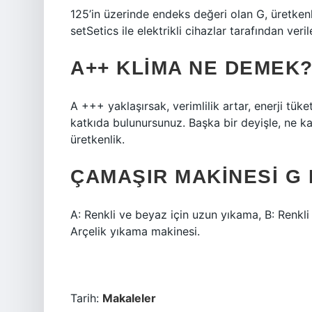
125’in üzerinde endeks değeri olan G, üretkenliğ
setSetics ile elektrikli cihazlar tarafından veri
A++ KLIMA NE DEMEK
A +++ yaklaşırsak, verimlilik artar, enerji tük
katkıda bulunursunuz. Başka bir deyişle, ne k
üretkenlik.
ÇAMAŞIR MAKINESI G
A: Renkli ve beyaz için uzun yıkama, B: Renkl
Arçelik yıkama makinesi.
Tarih:
Makaleler