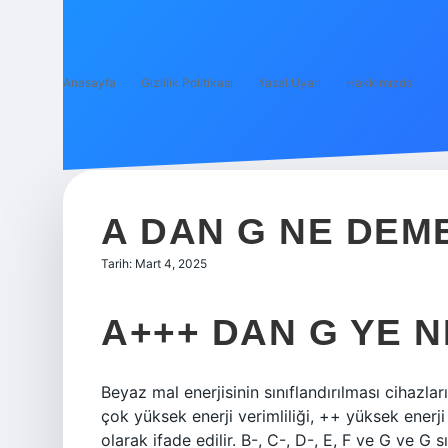
Anasayfa
Gizlilik Politikası
Yasal Uyarı
Hakkımızda
A DAN G NE DEM
Tarih: Mart 4, 2025
A+++ DAN G YE 
Beyaz mal enerjisinin sınıflandırılması cihazla
çok yüksek enerji verimliliği, ++ yüksek enerji ve
olarak ifade edilir. B-, C-, D-, E, F ve G ve G sın