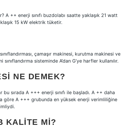
r? A ++ enerji sınıfı buzdolabı saatte yaklaşık 21 watt
klaşık 15 kW elektrik tüketir.
sınıflandırması, çamaşır makinesi, kurutma makinesi ve
i sınıflandırma sisteminde A’dan G’ye harfler kullanılır.
ESI NE DEMEK?
r bu sırada A +++ enerji sınıfı ile başladı. A ++ daha
na göre A +++ grubunda en yüksek enerji verimliliğine
mliydi.
B KALITE MI?