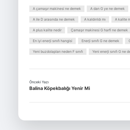
A çamaşır makinesi ne demek
A dan G ye ne demek
A ile D arasında ne demek
A kaldırıldı mı
A kalite m
A plus kalite nedir
Çamaşır makinesi G harfi ne demek
En iyi enerji sınıfı hangisi
Enerji sınıfı G ne demek
Yeni buzdolapları neden F sınıfı
Yeni enerji sınıfı G ne 
Önceki Yazı
Balina Köpekbalığı Yenir Mi