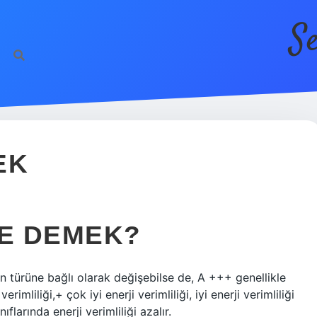
S
EK
NE DEMEK?
rın türüne bağlı olarak değişebilse de, A +++ genellikle
rimliliği,+ çok iyi enerji verimliliği, iyi enerji verimliliği
ıflarında enerji verimliliği azalır.