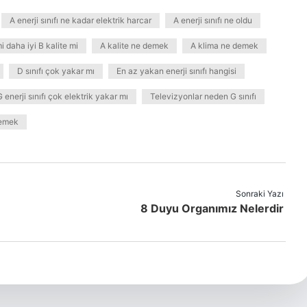
A enerji sınıfı ne kadar elektrik harcar
A enerji sınıfı ne oldu
i daha iyi B kalite mi
A kalite ne demek
A klima ne demek
D sınıfı çok yakar mı
En az yakan enerji sınıfı hangisi
G enerji sınıfı çok elektrik yakar mı
Televizyonlar neden G sınıfı
demek
Sonraki Yazı
8 Duyu Organımız Nelerdir