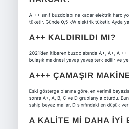
A ++ sınıf buzdolabı ne kadar elektrik harcıyo
tüketir. Günde 0,5 kW elektrik tüketir. Ayda ya
A++ KALDIRILDI MI?
2021’den itibaren buzdolabında A+, A+, A ++ 
bulaşık makinesi yavaş yavaş terk edilir ve yen
A+++ ÇAMAŞIR MAKIN
Eski gösterge planına göre, en verimli beyazla
sonra A+, A, B, C ve D gruplarıyla oturdu. Bu
sahip beyaz mallar, D sınıfındaki en düşük veri
A KALITE MI DAHA IYI 