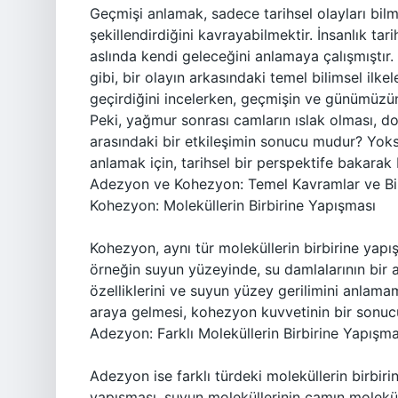
Geçmişi anlamak, sadece tarihsel olayları bil
şekillendirdiğini kavrayabilmektir. İnsanlık t
aslında kendi geleceğini anlamaya çalışmıştır.
gibi, bir olayın arkasındaki temel bilimsel ilke
geçirdiğini incelerken, geçmişin ve günümüzün
Peki, yağmur sonrası camların ıslak olması, 
arasındaki bir etkileşimin sonucu mudur? Yoks
anlamak için, tarihsel bir perspektife bakarak 
Adezyon ve Kohezyon: Temel Kavramlar ve Bil
Kohezyon: Moleküllerin Birbirine Yapışması
Kohezyon, aynı tür moleküllerin birbirine yapı
örneğin suyun yüzeyinde, su damlalarının bir ar
özelliklerini ve suyun yüzey gerilimini anlam
araya gelmesi, kohezyon kuvvetinin bir sonuc
Adezyon: Farklı Moleküllerin Birbirine Yapışma
Adezyon ise farklı türdeki moleküllerin birbir
yapışması, suyun moleküllerinin camın molekül