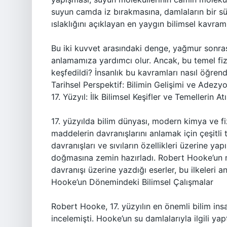
suyun camda iz bırakmasına, damlaların bir s
ıslaklığını açıklayan en yaygın bilimsel kavraml
Bu iki kuvvet arasındaki denge, yağmur sonra
anlamamıza yardımcı olur. Ancak, bu temel fizi
keşfedildi? İnsanlık bu kavramları nasıl öğrend
Tarihsel Perspektif: Bilimin Gelişimi ve Adezy
17. Yüzyıl: İlk Bilimsel Keşifler ve Temellerin At
17. yüzyılda bilim dünyası, modern kimya ve fi
maddelerin davranışlarını anlamak için çeşitli t
davranışları ve sıvıların özellikleri üzerine y
doğmasına zemin hazırladı. Robert Hooke’un mi
davranışı üzerine yazdığı eserler, bu ilkeleri
Hooke’un Dönemindeki Bilimsel Çalışmalar
Robert Hooke, 17. yüzyılın en önemli bilim ins
incelemişti. Hooke’un su damlalarıyla ilgili yapt