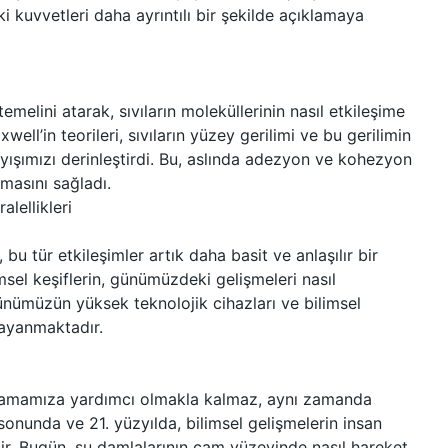
kuvvetleri daha ayrıntılı bir şekilde açıklamaya
elini atarak, sıvıların moleküllerinin nasıl etkileşime
ell’in teorileri, sıvıların yüzey gerilimi ve bu gerilimin
ışımızı derinleştirdi. Bu, aslında adezyon ve kohezyon
masını sağladı.
lellikleri
bu tür etkileşimler artık daha basit ve anlaşılır bir
msel keşiflerin, günümüzdeki gelişmeleri nasıl
ünümüzün yüksek teknolojik cihazları ve bilimsel
dayanmaktadır.
anlamamıza yardımcı olmakla kalmaz, aynı zamanda
sonunda ve 21. yüzyılda, bilimsel gelişmelerin insan
tir. Bugün, su damlalarının cam yüzeyinde nasıl hareket