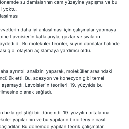
 o dönemde su damlalarının cam yüzeyine yapışma ve bu
i yoktu.
laşılması
kuvvetlerin daha iyi anlaşılması için çalışmalar yapmaya
e Lavoisier’in katkılarıyla, gazlar ve sıvıların
kaydedildi. Bu moleküler teoriler, suyun damlalar halinde
sı gibi olayları açıklamaya yardımcı oldu.
aha ayrıntılı analizini yaparak, moleküller arasındaki
 öncülük etti. Bu, adezyon ve kohezyon gibi temel
 aşamaydı. Lavoisier’in teorileri, 19. yüzyılda bu
rilmesine olanak sağladı.
hızla geliştiği bir dönemdi. 19. yüzyılın ortalarına
küler yapılarının ve bu yapıların birbirleriyle nasıl
başladılar. Bu dönemde yapılan teorik çalışmalar,