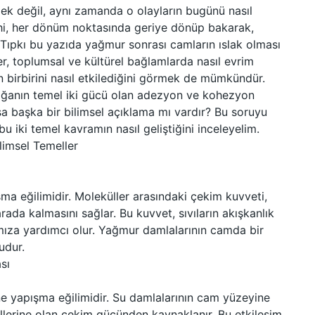
mek değil, aynı zamanda o olayların bugünü nasıl
arihi, her dönüm noktasında geriye dönüp bakarak,
 Tıpkı bu yazıda yağmur sonrası camların ıslak olması
ler, toplumsal ve kültürel bağlamlarda nasıl evrim
 birbirini nasıl etkilediğini görmek de mümkündür.
doğanın temel iki gücü olan adezyon ve kohezyon
a başka bir bilimsel açıklama mı vardır? Bu soruyu
bu iki temel kavramın nasıl geliştiğini inceleyelim.
imsel Temeller
şma eğilimidir. Moleküller arasındaki çekim kuvveti,
ada kalmasını sağlar. Bu kuvvet, sıvıların akışkanlık
amıza yardımcı olur. Yağmur damlalarının camda bir
udur.
sı
ine yapışma eğilimidir. Su damlalarının cam yüzeyine
lerine olan çekim gücünden kaynaklanır. Bu etkileşim,