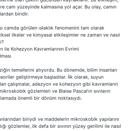
üre cam yüzeyinde kalmasına yol açar. Bu olay, camın
ardan biridir.
sı camda görülen ıslaklık fenomenini tam olarak
ksel ilkeler ve kimyasal etkileşimler ne zaman ve nasıl
i?
on ile Kohezyon Kavramlarının Evrimi
ılması
ziğin temellerini atıyordu. Bu dönemde, bilim insanları
eoriler geliştirmeye başladılar. İlk olarak, suyun
apılan çalışmalar, adezyon ve kohezyon gibi kavramların
kroskobik gözlemleri ve Blaise Pascal’ın sıvıların
 anlamada önemli bir dönüm noktasıydı.
anlarından biriydi ve maddelerin mikroskobik yapılarını
ığı gözlemler, ilk defa bir sıvının yüzey gerilimi ile nasıl