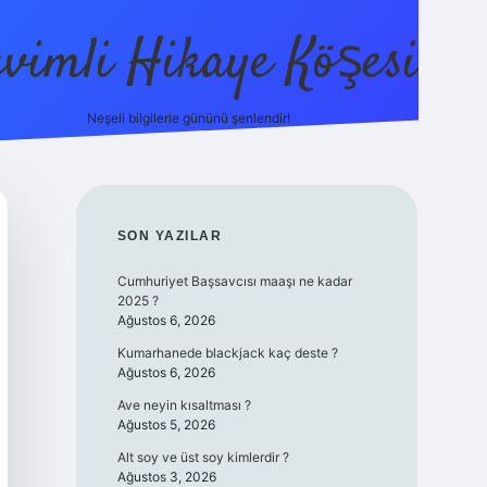
evimli Hikaye Köşesi
Neşeli bilgilerle gününü şenlendir!
ilbet mobil giriş
SIDEBAR
SON YAZILAR
Cumhuriyet Başsavcısı maaşı ne kadar
2025 ?
Ağustos 6, 2026
Kumarhanede blackjack kaç deste ?
Ağustos 6, 2026
Ave neyin kısaltması ?
Ağustos 5, 2026
Alt soy ve üst soy kimlerdir ?
Ağustos 3, 2026