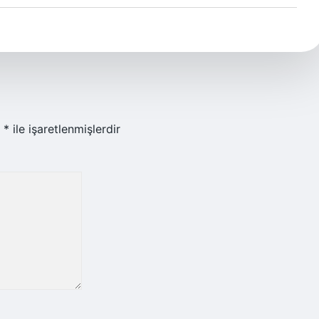
r
*
ile işaretlenmişlerdir