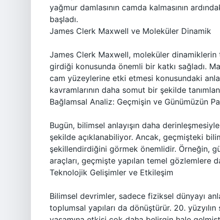
yağmur damlasının camda kalmasının ardındaki 
başladı.
James Clerk Maxwell ve Moleküler Dinamik
James Clerk Maxwell, moleküler dinamiklerin tem
girdiği konusunda önemli bir katkı sağladı. Maxw
cam yüzeylerine etki etmesi konusundaki anlay
kavramlarının daha somut bir şekilde tanımlan
Bağlamsal Analiz: Geçmişin ve Günümüzün Para
Bugün, bilimsel anlayışın daha derinleşmesiyle, 
şekilde açıklanabiliyor. Ancak, geçmişteki bili
şekillendirdiğini görmek önemlidir. Örneğin, g
araçları, geçmişte yapılan temel gözlemlere 
Teknolojik Gelişimler ve Etkileşim
Bilimsel devrimler, sadece fiziksel dünyayı 
toplumsal yapıları da dönüştürür. 20. yüzyılın 
yaşamına etkisi çok daha belirgin hale gelmiş