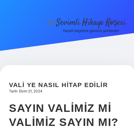
Sevimli Hikaye Köşesi
menüyü
aç
Neşeli bilgilerle gününü şenlendir!
Anasayfa
Gizlilik Politikası
Yasal Uyarı
Hakkımızda
VALI YE NASIL HITAP EDILIR
Tarih: Ekim 21, 2024
SAYIN VALIMIZ MI
VALIMIZ SAYIN MI?