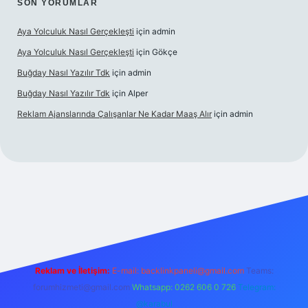
SON YORUMLAR
Aya Yolculuk Nasıl Gerçekleşti
için
admin
Aya Yolculuk Nasıl Gerçekleşti
için
Gökçe
Buğday Nasıl Yazılır Tdk
için
admin
Buğday Nasıl Yazılır Tdk
için
Alper
Reklam Ajanslarında Çalışanlar Ne Kadar Maaş Alır
için
admin
iriş
Reklam ve İletişim:
E-mail: backlinkpaneli@gmail.com
Teams:
forumhizmeti@gmail.com
Whatsapp: 0262 606 0 726
Telegram:
@karabul