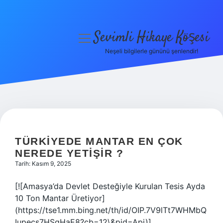
Sevimli Hikaye Köşesi
menüyü
aç
Neşeli bilgilerle gününü şenlendir!
Anasayfa
Gizlilik Politikası
Yasal Uyarı
Hakkımızda
TÜRKIYEDE MANTAR EN ÇOK
NEREDE YETIŞIR ?
Tarih: Kasım 9, 2025
[![Amasya’da Devlet Desteğiyle Kurulan Tesis Ayda
10 Ton Mantar Üretiyor]
(https://tse1.mm.bing.net/th/id/OIP.7V9lTt7WHMbQ
Iupecs7HSgHaE8?cb=12\&pid=Api)]