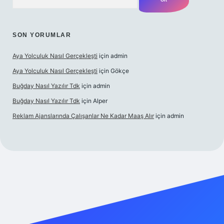
SON YORUMLAR
Aya Yolculuk Nasıl Gerçekleşti
için
admin
Aya Yolculuk Nasıl Gerçekleşti
için
Gökçe
Buğday Nasıl Yazılır Tdk
için
admin
Buğday Nasıl Yazılır Tdk
için
Alper
Reklam Ajanslarında Çalışanlar Ne Kadar Maaş Alır
için
admin
obil giriş