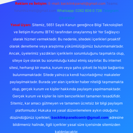
Reklam ve İletişim:
E-mail: backlinkpaneli@gmail.com
Teams:
forumhizmeti@gmail.com
Whatsapp: 0262 606 0 726
Telegram:
@karabul
Yasal Uyarı:
Sitemiz, 5651 Sayılı Kanun gereğince Bilgi Teknolojileri
ve İletişim Kurumu (BTK) tarafından onaylanmış bir Yer Sağlayıcı
olarak hizmet vermektedir. Bu nedenle, sitedeki içerikleri proaktif
olarak denetleme veya araştırma yükümlülüğümüz bulunmamaktadır.
Ancak, üyelerimiz yazdıkları içeriklerin sorumluluğunu taşımakta olup,
siteye üye olarak bu sorumluluğu kabul etmiş sayılırlar. Bu internet
sitesi, herhangi bir marka, kurum veya şahıs şirketi ile hiçbir bağlantısı
bulunmamaktadır. Sitede yalnızca kendi hazırladığımız makaleler
paylaşılmaktadır. Burada yer alan içerikler haber niteliği taşımamakta
olup, gerçek kurum ve kişiler hakkında paylaşım yapılmamaktadır.
Gerçek kurum ve kişiler ile isim benzerlikleri tamamen tesadüfidir.
Sitemiz, kar amacı gütmeyen ve tamamen ücretsiz bir bilgi paylaşım
platformudur. Hukuka ve yasal düzenlemelere aykırı olduğunu
düşündüğünüz içerikleri,
backlinkpanelicomtr@gmail.com
adresine
bildirmeniz halinde, ilgili içerikler yasal süre içerisinde sitemizden
kaldırılacaktır.