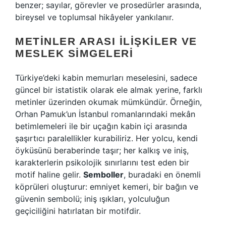
benzer; sayılar, görevler ve prosedürler arasında,
bireysel ve toplumsal hikâyeler yankılanır.
METINLER ARASI İLIŞKILER VE
MESLEK SIMGELERI
Türkiye’deki kabin memurları meselesini, sadece
güncel bir istatistik olarak ele almak yerine, farklı
metinler üzerinden okumak mümkündür. Örneğin,
Orhan Pamuk’un İstanbul romanlarındaki mekân
betimlemeleri ile bir uçağın kabin içi arasında
şaşırtıcı paralellikler kurabiliriz. Her yolcu, kendi
öyküsünü beraberinde taşır; her kalkış ve iniş,
karakterlerin psikolojik sınırlarını test eden bir
motif haline gelir.
Semboller
, buradaki en önemli
köprüleri oluşturur: emniyet kemeri, bir bağın ve
güvenin sembolü; iniş ışıkları, yolculuğun
geçiciliğini hatırlatan bir motifdir.