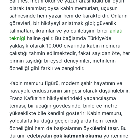
Barthes, metni okur ve yazar arasındaki bir oyun
olarak tanımlar; oysa kabin memurları, uçuşun
sahnesinde hem yazar hem de karakterdir. Onların
görevleri, bir hikâyeyi anlatmak gibi; güvenlik
talimatları, ikramlar ve yolcu iletişimi birer
anlatı
tekniği
haline gelir. Bu bağlamda Türkiye’de
yaklaşık olarak 10.000 civarında kabin memuru
çalıştığı tahmin edilmektedir, fakat sayıdan öte, her
birinin taşıdığı bireysel deneyimler, metinlerin
öznelliği gibi farklı ve zengindir.
Kabin memuru figürü, modern şehir hayatının ve
havayolu endüstrisinin simgesi olarak düşünülebilir.
Franz Kafka’nın hikâyelerindeki yabancılaşma
teması, bir uçağın gövdesinde, binlerce metre
yükseklikte bile kendini gösterir: Kabin memuru,
yolcularla kurduğu geçici bağlarda hem kendi
öznelliğini hem de başkalarının öykülerini taşır. Bu
durum, edebiyatın
çok katmanlı okuma
yöntemine