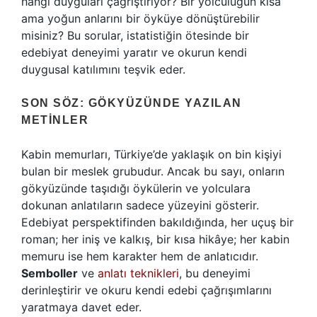
hangi duyguları çağrıştırıyor? Bir yolculuğun kısa
ama yoğun anlarını bir öyküye dönüştürebilir
misiniz? Bu sorular, istatistiğin ötesinde bir
edebiyat deneyimi yaratır ve okurun kendi
duygusal katılımını teşvik eder.
SON SÖZ: GÖKYÜZÜNDE YAZILAN
METINLER
Kabin memurları, Türkiye’de yaklaşık on bin kişiyi
bulan bir meslek grubudur. Ancak bu sayı, onların
gökyüzünde taşıdığı öykülerin ve yolculara
dokunan anlatıların sadece yüzeyini gösterir.
Edebiyat perspektifinden bakıldığında, her uçuş bir
roman; her iniş ve kalkış, bir kısa hikâye; her kabin
memuru ise hem karakter hem de anlatıcıdır.
Semboller
ve
anlatı teknikleri
, bu deneyimi
derinleştirir ve okuru kendi edebi çağrışımlarını
yaratmaya davet eder.