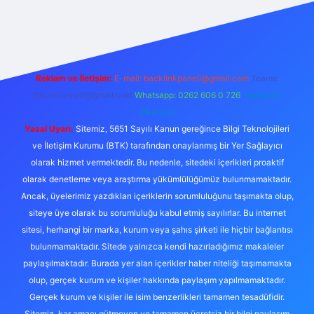
riş
Reklam ve İletişim:
E-mail: backlinkpaneli@gmail.com
Teams:
forumhizmeti@gmail.com
Whatsapp: 0262 606 0 726
Telegram:
@karabul
Yasal Uyarı:
Sitemiz, 5651 Sayılı Kanun gereğince Bilgi Teknolojileri
ve İletişim Kurumu (BTK) tarafından onaylanmış bir Yer Sağlayıcı
olarak hizmet vermektedir. Bu nedenle, sitedeki içerikleri proaktif
olarak denetleme veya araştırma yükümlülüğümüz bulunmamaktadır.
Ancak, üyelerimiz yazdıkları içeriklerin sorumluluğunu taşımakta olup,
siteye üye olarak bu sorumluluğu kabul etmiş sayılırlar. Bu internet
sitesi, herhangi bir marka, kurum veya şahıs şirketi ile hiçbir bağlantısı
bulunmamaktadır. Sitede yalnızca kendi hazırladığımız makaleler
paylaşılmaktadır. Burada yer alan içerikler haber niteliği taşımamakta
olup, gerçek kurum ve kişiler hakkında paylaşım yapılmamaktadır.
Gerçek kurum ve kişiler ile isim benzerlikleri tamamen tesadüfidir.
Sitemiz, kar amacı gütmeyen ve tamamen ücretsiz bir bilgi paylaşım