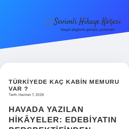
Sevimli Hikaye Köşesi
menüyü
aç
Neşeli bilgilerle gününü şenlendir!
Anasayfa
Gizlilik Politikası
Yasal Uyarı
Hakkımızda
TÜRKIYEDE KAÇ KABIN MEMURU
VAR ?
Tarih: Haziran 7, 2026
HAVADA YAZILAN
HIKÂYELER: EDEBIYATIN