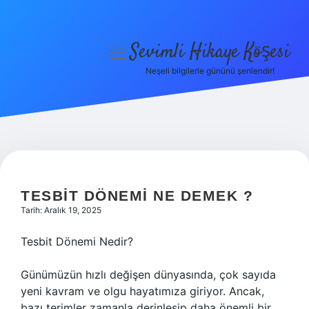
Sevimli Hikaye Köşesi
menüyü
aç
Neşeli bilgilerle gününü şenlendir!
Anasayfa
Gizlilik Politikası
Yasal Uyarı
Hakkımızda
TESBIT DÖNEMI NE DEMEK ?
Tarih: Aralık 19, 2025
Tesbit Dönemi Nedir?
Günümüzün hızlı değişen dünyasında, çok sayıda
yeni kavram ve olgu hayatımıza giriyor. Ancak,
bazı terimler zamanla derinleşip daha önemli bir