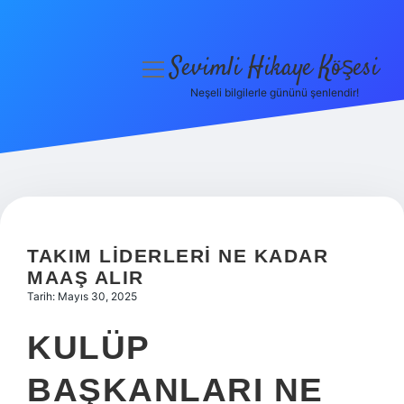
Sevimli Hikaye Köşesi
menüyü
aç
Neşeli bilgilerle gününü şenlendir!
Anasayfa
Gizlilik Politikası
Yasal Uyarı
Hakkımızda
TAKIM LIDERLERI NE KADAR
MAAŞ ALIR
Tarih: Mayıs 30, 2025
KULÜP
BAŞKANLARI NE