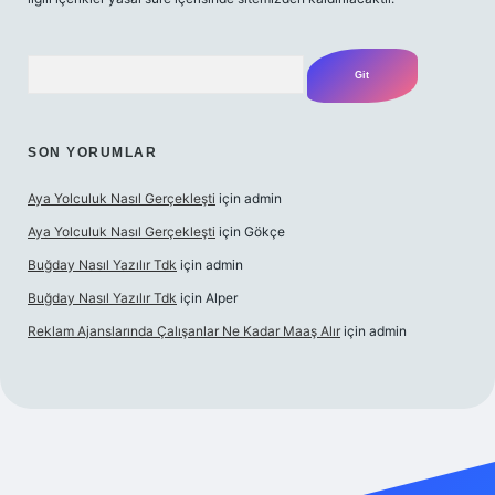
Arama
SON YORUMLAR
Aya Yolculuk Nasıl Gerçekleşti
için
admin
Aya Yolculuk Nasıl Gerçekleşti
için
Gökçe
Buğday Nasıl Yazılır Tdk
için
admin
Buğday Nasıl Yazılır Tdk
için
Alper
Reklam Ajanslarında Çalışanlar Ne Kadar Maaş Alır
için
admin
obil giriş