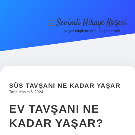
Sevimli Hikaye Köşesi
menüyü
aç
Neşeli bilgilerle gününü şenlendir!
Anasayfa
Gizlilik Politikası
Yasal Uyarı
Hakkımızda
SÜS TAVŞANI NE KADAR YAŞAR
Tarih: Kasım 6, 2024
EV TAVŞANI NE
KADAR YAŞAR?