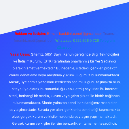
riş
Reklam ve İletişim:
E-mail: backlinkpaneli@gmail.com
Teams:
forumhizmeti@gmail.com
Whatsapp: 0262 606 0 726
Telegram:
@karabul
Yasal Uyarı:
Sitemiz, 5651 Sayılı Kanun gereğince Bilgi Teknolojileri
ve İletişim Kurumu (BTK) tarafından onaylanmış bir Yer Sağlayıcı
olarak hizmet vermektedir. Bu nedenle, sitedeki içerikleri proaktif
olarak denetleme veya araştırma yükümlülüğümüz bulunmamaktadır.
Ancak, üyelerimiz yazdıkları içeriklerin sorumluluğunu taşımakta olup,
siteye üye olarak bu sorumluluğu kabul etmiş sayılırlar. Bu internet
sitesi, herhangi bir marka, kurum veya şahıs şirketi ile hiçbir bağlantısı
bulunmamaktadır. Sitede yalnızca kendi hazırladığımız makaleler
paylaşılmaktadır. Burada yer alan içerikler haber niteliği taşımamakta
olup, gerçek kurum ve kişiler hakkında paylaşım yapılmamaktadır.
Gerçek kurum ve kişiler ile isim benzerlikleri tamamen tesadüfidir.