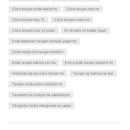
Cüce tavşan evde bakılır mı
Cüce tavşan isırır mı
Cüce tavşan kaç TL
Cüce tavşan kokar mı
Cüce tavşanı kaç yıl yaşar
Ev tavşanı ne kadar yaşar
Evde beslenen tavşan hastalık yapar mı
Evde hangi cins tavşan beslenir
Evde tavşan bakımı zor mu
Evin içinde tavşan beslenir mi
Hollanda lop mu cüce tavşan mı
Tavşan aç kalırsa ne olur
Tavşan evde yalnız kalabilir mi
Tavşanım su içmiyor ne yapmalıyım
Tavşanlar mutlu olduğunda ne yapar