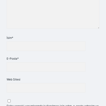
İsim*
E-Posta*
Web Sitesi
Daha sonraki yorumlarımda kullanılması için adım, e-posta adresim ve