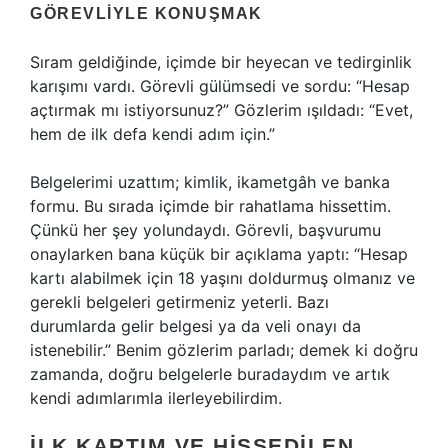
GÖREVLIYLE KONUŞMAK
Sıram geldiğinde, içimde bir heyecan ve tedirginlik
karışımı vardı. Görevli gülümsedi ve sordu: “Hesap
açtırmak mı istiyorsunuz?” Gözlerim ışıldadı: “Evet,
hem de ilk defa kendi adım için.”
Belgelerimi uzattım; kimlik, ikametgâh ve banka
formu. Bu sırada içimde bir rahatlama hissettim.
Çünkü her şey yolundaydı. Görevli, başvurumu
onaylarken bana küçük bir açıklama yaptı: “Hesap
kartı alabilmek için 18 yaşını doldurmuş olmanız ve
gerekli belgeleri getirmeniz yeterli. Bazı
durumlarda gelir belgesi ya da veli onayı da
istenebilir.” Benim gözlerim parladı; demek ki doğru
zamanda, doğru belgelerle buradaydım ve artık
kendi adımlarımla ilerleyebilirdim.
İLK KARTIM VE HISSEDILEN