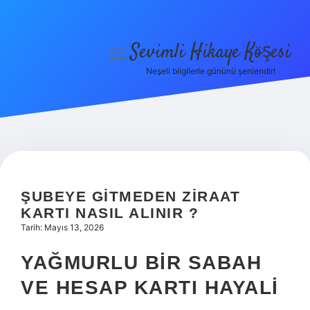
Sevimli Hikaye Köşesi
menüyü
aç
Neşeli bilgilerle gününü şenlendir!
Anasayfa
Gizlilik Politikası
Yasal Uyarı
Hakkımızda
ŞUBEYE GITMEDEN ZIRAAT
KARTI NASIL ALINIR ?
Tarih: Mayıs 13, 2026
YAĞMURLU BIR SABAH
VE HESAP KARTI HAYALI