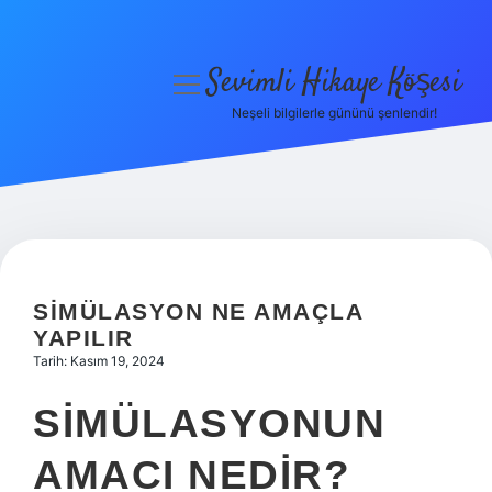
Sevimli Hikaye Köşesi
menüyü
aç
Neşeli bilgilerle gününü şenlendir!
Anasayfa
Gizlilik Politikası
Yasal Uyarı
Hakkımızda
SIMÜLASYON NE AMAÇLA
YAPILIR
Tarih: Kasım 19, 2024
SIMÜLASYONUN
AMACI NEDIR?