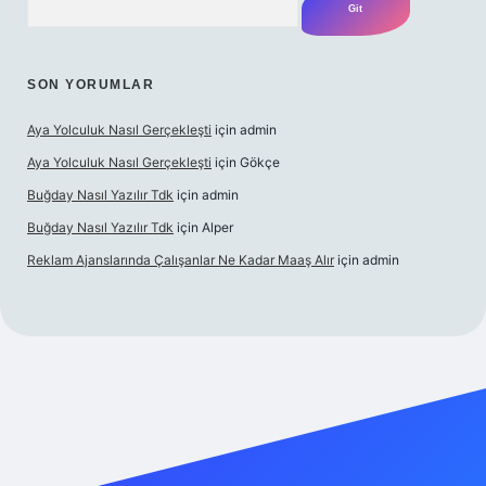
SON YORUMLAR
Aya Yolculuk Nasıl Gerçekleşti
için
admin
Aya Yolculuk Nasıl Gerçekleşti
için
Gökçe
Buğday Nasıl Yazılır Tdk
için
admin
Buğday Nasıl Yazılır Tdk
için
Alper
Reklam Ajanslarında Çalışanlar Ne Kadar Maaş Alır
için
admin
giriş