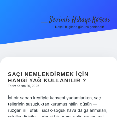
Sevimli Hikaye Köşesi
menüyü
aç
Neşeli bilgilerle gününü şenlendir!
Anasayfa
Gizlilik Politikası
Yasal Uyarı
Hakkımızda
SAÇI NEMLENDIRMEK IÇIN
HANGI YAĞ KULLANILIR ?
Tarih: Kasım 29, 2025
İyi bir sabah keyfiyle kahveni yudumlarken, saç
tellerinin susuzluktan kurumuş hâlini düşün —
rüzgâr, irili ufaklı sıcak-soguk hava dalgalanmaları,
şekillendiriciler… Hepsi bir araya gelip saçını mat,