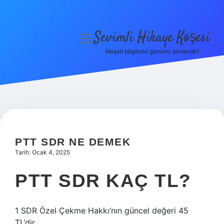
Sevimli Hikaye Köşesi
menüyü
aç
Neşeli bilgilerle gününü şenlendir!
Anasayfa
Gizlilik Politikası
Yasal Uyarı
Hakkımızda
PTT SDR NE DEMEK
Tarih: Ocak 4, 2025
PTT SDR KAÇ TL?
1 SDR Özel Çekme Hakkı’nın güncel değeri 45
TL’dir.