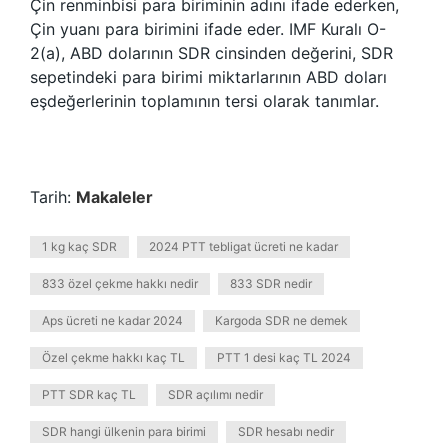
Çin renminbisi para biriminin adını ifade ederken,
Çin yuanı para birimini ifade eder. IMF Kuralı O-
2(a), ABD dolarının SDR cinsinden değerini, SDR
sepetindeki para birimi miktarlarının ABD doları
eşdeğerlerinin toplamının tersi olarak tanımlar.
Tarih:
Makaleler
1 kg kaç SDR
2024 PTT tebligat ücreti ne kadar
833 özel çekme hakkı nedir
833 SDR nedir
Aps ücreti ne kadar 2024
Kargoda SDR ne demek
Özel çekme hakkı kaç TL
PTT 1 desi kaç TL 2024
PTT SDR kaç TL
SDR açılımı nedir
SDR hangi ülkenin para birimi
SDR hesabı nedir