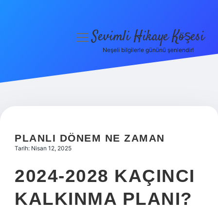
Sevimli Hikaye Köşesi
menüyü
aç
Neşeli bilgilerle gününü şenlendir!
Anasayfa
Gizlilik Politikası
Yasal Uyarı
Hakkımızda
PLANLI DÖNEM NE ZAMAN
Tarih: Nisan 12, 2025
2024-2028 KAÇINCI
KALKINMA PLANI?