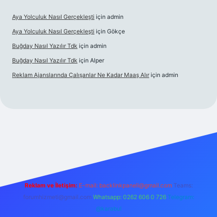
Aya Yolculuk Nasıl Gerçekleşti
için
admin
Aya Yolculuk Nasıl Gerçekleşti
için
Gökçe
Buğday Nasıl Yazılır Tdk
için
admin
Buğday Nasıl Yazılır Tdk
için
Alper
Reklam Ajanslarında Çalışanlar Ne Kadar Maaş Alır
için
admin
ş
Reklam ve İletişim:
E-mail: backlinkpaneli@gmail.com
Teams:
forumhizmeti@gmail.com
Whatsapp: 0262 606 0 726
Telegram:
@karabul