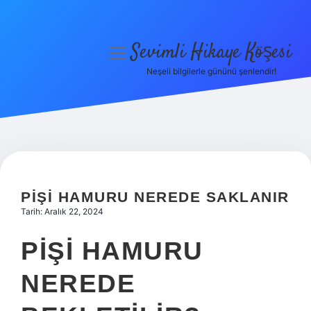
Sevimli Hikaye Köşesi
menüyü
aç
Neşeli bilgilerle gününü şenlendir!
Anasayfa
Gizlilik Politikası
Yasal Uyarı
Hakkımızda
PIŞI HAMURU NEREDE SAKLANIR
Tarih: Aralık 22, 2024
PIŞI HAMURU
NEREDE