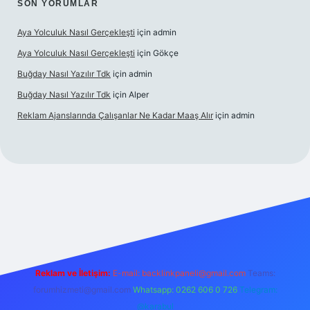
SON YORUMLAR
Aya Yolculuk Nasıl Gerçekleşti
için
admin
Aya Yolculuk Nasıl Gerçekleşti
için
Gökçe
Buğday Nasıl Yazılır Tdk
için
admin
Buğday Nasıl Yazılır Tdk
için
Alper
Reklam Ajanslarında Çalışanlar Ne Kadar Maaş Alır
için
admin
ş
Reklam ve İletişim:
E-mail: backlinkpaneli@gmail.com
Teams:
forumhizmeti@gmail.com
Whatsapp: 0262 606 0 726
Telegram:
@karabul