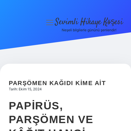
Sevimli Hikaye Köşesi
menüyü
aç
Neşeli bilgilerle gününü şenlendir!
Anasayfa
Gizlilik Politikası
Yasal Uyarı
Hakkımızda
PARŞÖMEN KAĞIDI KIME AIT
Tarih: Ekim 15, 2024
PAPIRÜS,
PARŞÖMEN VE