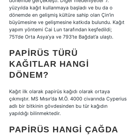
dönemde gerçekleşti. Diğer medeniyetler 7.
yüzyılda kağıt kullanmaya başladı ve bu da o
dönemde en gelişmiş kültüre sahip olan Çin’in
büyümesine ve gelişmesine katkıda bulundu. Kağıt
yapım yöntemi Cai Lun tarafından keşfedildi;
751’de Orta Asya’ya ve 793’te Bağdat’a ulaştı.
PAPIRÜS TÜRÜ
KAĞITLAR HANGI
DÖNEM?
Kağıt ilk olarak papirüs kağıdı olarak ortaya
çıkmıştır. MS Mısır’da M.Ö. 4000 civarında Cyperius
adlı bir bitkinin gövdesinden bu tür kağıdın
yapıldığı bilinmektedir.
PAPIRÜS HANGI ÇAĞDA