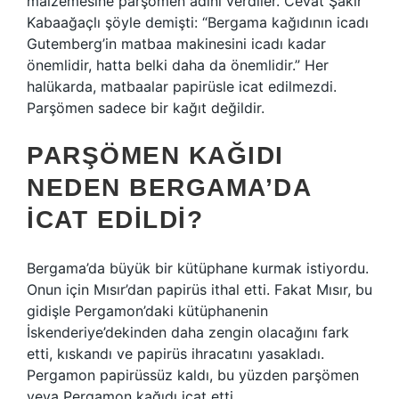
malzemesine parşömen adını verdiler. Cevat Şakir
Kabaağaçlı şöyle demişti: “Bergama kağıdının icadı
Gutemberg’in matbaa makinesini icadı kadar
önemlidir, hatta belki daha da önemlidir.” Her
halükarda, matbaalar papirüsle icat edilmezdi.
Parşömen sadece bir kağıt değildir.
PARŞÖMEN KAĞIDI
NEDEN BERGAMA’DA
ICAT EDILDI?
Bergama’da büyük bir kütüphane kurmak istiyordu.
Onun için Mısır’dan papirüs ithal etti. Fakat Mısır, bu
gidişle Pergamon’daki kütüphanenin
İskenderiye’dekinden daha zengin olacağını fark
etti, kıskandı ve papirüs ihracatını yasakladı.
Pergamon papirüssüz kaldı, bu yüzden parşömen
veya Pergamon kağıdı icat etti.