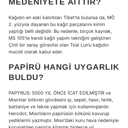
MEDENIYETE AITTIR?
Kağıdın en eski kalıntıları Tibet’te bulunsa da, MÖ
2. yüzyıla dayanan bu kağıt parçalarını kimin
yaptığı belli değildir. Bu nedenle, birçok kaynak,
MS 105’te kendi kağıt yapım tekniğini geliştiren
Çinli bir saray görevlisi olan Ts’ai Lun’u kağıdın
mucidi olarak kabul eder.
PAPIRÜ HANGI UYGARLIK
BULDU?
PAPYRUS: 5000 YIL ÖNCE İCAT EDİLMİŞTİR ve
Mısırlılar bitkinin gövdesini ip, sepet, hasır, terlik,
battaniye ve tekne yapmak için kullanmışlardır.
Herodot, Mısırlıların papirüsün kökünü kavurup
yediklerini yazmıştır. Mısır’daki kuru hava nedeniyle
korunabilen papirüs kitaplar binlerce yıl