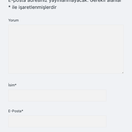
E-posta adresiniz yayınlanmayacak.
Gerekli alanlar
*
ile işaretlenmişlerdir
Yorum
İsim*
E-Posta*