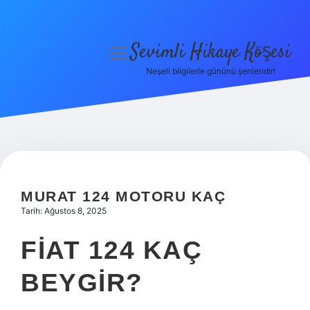
Sevimli Hikaye Köşesi
menüyü
aç
Neşeli bilgilerle gününü şenlendir!
Anasayfa
Gizlilik Politikası
Yasal Uyarı
Hakkımızda
MURAT 124 MOTORU KAÇ
Tarih: Ağustos 8, 2025
FIAT 124 KAÇ
BEYGIR?