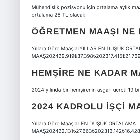
Mühendislik pozisyonu için ortalama aylık ma
ortalama 28 TL olacak.
ÖĞRETMEN MAAŞI NE 
Yıllara Göre MaaşlarYILLAR EN DÜŞÜK ORT
MAAŞ202429.919₺37.398₺202317.415₺21.769
HEMŞIRE NE KADAR MA
2024 yılında bir hemşirenin asgari ücreti 19 b
2024 KADROLU IŞÇI 
Yıllara Göre Maaşlar EN DÜŞÜK ORTALAMA
MAAŞ202422.131₺27.663₺202313.142₺16.428