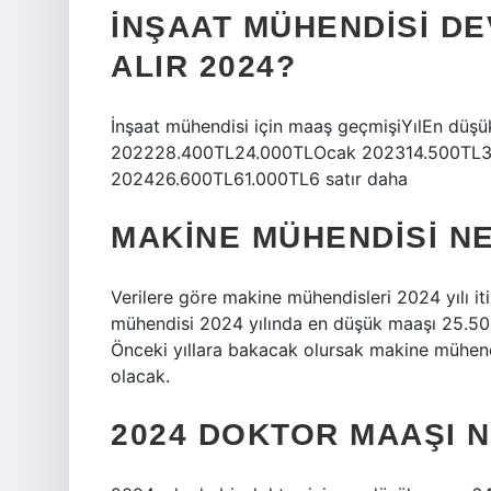
İNŞAAT MÜHENDISI D
ALIR 2024?
İnşaat mühendisi için maaş geçmişiYılEn d
202228.400TL24.000TLOcak 202314.500TL
202426.600TL61.000TL6 satır daha
MAKINE MÜHENDISI NE
Verilere göre makine mühendisleri 2024 yılı i
mühendisi 2024 yılında en düşük maaşı 25.500
Önceki yıllara bakacak olursak makine mühen
olacak.
2024 DOKTOR MAAŞI 