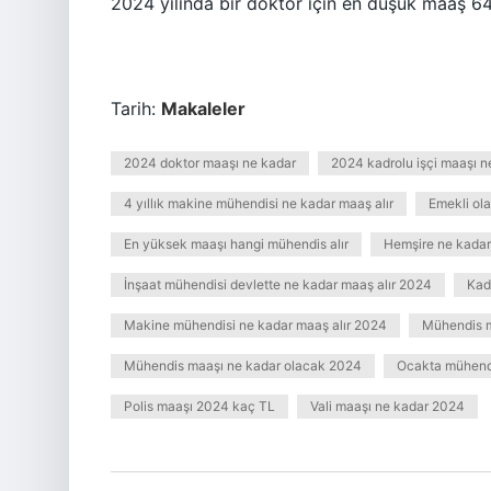
2024 yılında bir doktor için en düşük maaş 6
Tarih:
Makaleler
2024 doktor maaşı ne kadar
2024 kadrolu işçi maaşı n
4 yıllık makine mühendisi ne kadar maaş alır
Emekli ola
En yüksek maaşı hangi mühendis alır
Hemşire ne kadar
İnşaat mühendisi devlette ne kadar maaş alır 2024
Kad
Makine mühendisi ne kadar maaş alır 2024
Mühendis m
Mühendis maaşı ne kadar olacak 2024
Ocakta mühendi
Polis maaşı 2024 kaç TL
Vali maaşı ne kadar 2024