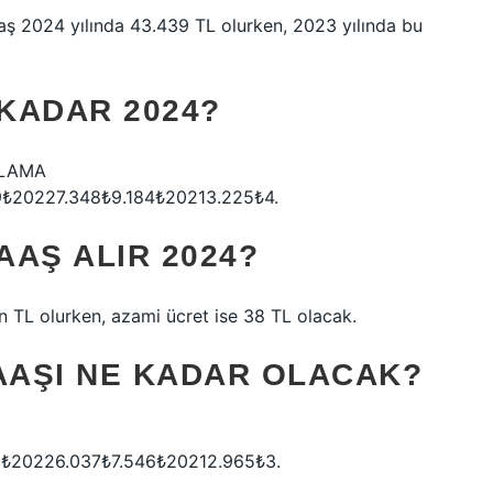
aş 2024 yılında 43.439 TL olurken, 2023 yılında bu
KADAR 2024?
ALAMA
₺20227.348₺9.184₺20213.225₺4.
AŞ ALIR 2024?
in TL olurken, azami ücret ise 38 TL olacak.
MAAŞI NE KADAR OLACAK?
₺20226.037₺7.546₺20212.965₺3.