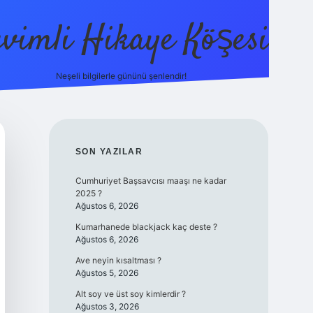
evimli Hikaye Köşesi
Neşeli bilgilerle gününü şenlendir!
ilbet mobil giriş
SIDEBAR
SON YAZILAR
Cumhuriyet Başsavcısı maaşı ne kadar
2025 ?
Ağustos 6, 2026
Kumarhanede blackjack kaç deste ?
Ağustos 6, 2026
Ave neyin kısaltması ?
Ağustos 5, 2026
Alt soy ve üst soy kimlerdir ?
Ağustos 3, 2026