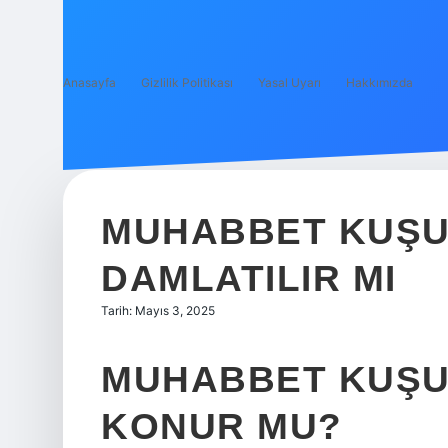
Anasayfa
Gizlilik Politikası
Yasal Uyarı
Hakkımızda
MUHABBET KUŞU
DAMLATILIR MI
Tarih: Mayıs 3, 2025
MUHABBET KUŞU
KONUR MU?