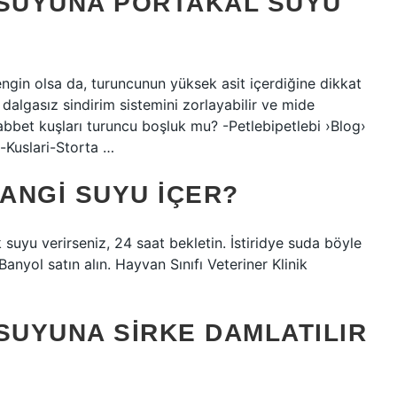
SUYUNA PORTAKAL SUYU
zengin olsa da, turuncunun yüksek asit içerdiğine dikkat
, dalgasız sindirim sistemini zorlayabilir ve mide
abbet kuşları turuncu boşluk mu? -Petlebipetlebi ›Blog›
-Kuslari-Storta …
ANGI SUYU IÇER?
suyu verirseniz, 24 saat bekletin. İstiridye suda böyle
anyol satın alın. Hayvan Sınıfı Veteriner Klinik
UYUNA SIRKE DAMLATILIR