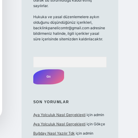
olarak bu sorumluluğu kabul etmiş
sayılırlar.
Hukuka ve yasal düzenlemelere aykırı
olduğunu düşündüğünüz içerikleri,
backlinkpanelicomtr@gmail.com adresine
bildirmeniz halinde, ilgili içerikler yasal
süre içerisinde sitemizden kaldırılacaktır.
Arama
SON YORUMLAR
Aya Yolculuk Nasıl Gerçekleşti
için
admin
Aya Yolculuk Nasıl Gerçekleşti
için
Gökçe
Buğday Nasıl Yazılır Tdk
için
admin