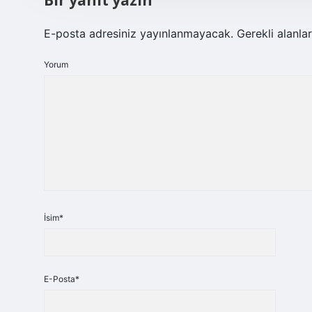
Bir yanıt yazın
E-posta adresiniz yayınlanmayacak.
Gerekli alanla
Yorum
İsim*
E-Posta*