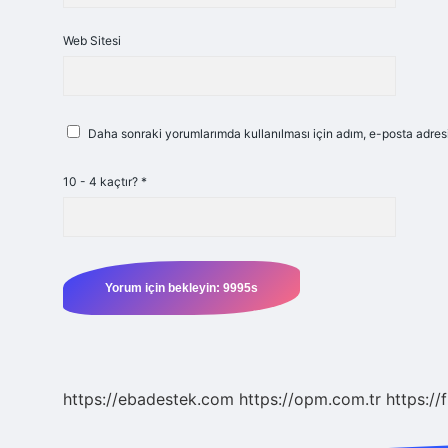
Web Sitesi
Daha sonraki yorumlarımda kullanılması için adım, e-posta adresi
10 - 4 kaçtır?
*
https://ebadestek.com
https://opm.com.tr
https://