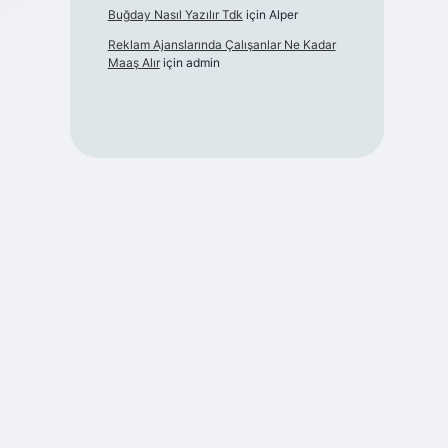
Buğday Nasıl Yazılır Tdk
için
Alper
Reklam Ajanslarında Çalışanlar Ne Kadar
Maaş Alır
için
admin