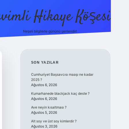
evimli Hikaye Köşesi
Neşeli bilgilerle gününü şenlendir!
ilbet mobil gir
SIDEBAR
SON YAZILAR
Cumhuriyet Başsavcısı maaşı ne kadar
2025 ?
Ağustos 6, 2026
Kumarhanede blackjack kaç deste ?
Ağustos 6, 2026
Ave neyin kısaltması ?
Ağustos 5, 2026
Alt soy ve üst soy kimlerdir ?
Ağustos 3, 2026