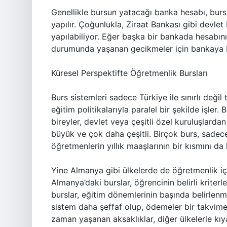
Genellikle bursun yatacağı banka hesabı, burs
yapılır. Çoğunlukla, Ziraat Bankası gibi devle
yapılabiliyor. Eğer başka bir bankada hesab
durumunda yaşanan gecikmeler için bankaya ba
Küresel Perspektifte Öğretmenlik Bursları
Burs sistemleri sadece Türkiye ile sınırlı değil
eğitim politikalarıyla paralel bir şekilde işle
bireyler, devlet veya çeşitli özel kuruluşlarda
büyük ve çok daha çeşitli. Birçok burs, sadec
öğretmenlerin yıllık maaşlarının bir kısmını da k
Yine Almanya gibi ülkelerde de öğretmenlik içi
Almanya’daki burslar, öğrencinin belirli kriter
burslar, eğitim dönemlerinin başında belirlenmiş
sistem daha şeffaf olup, ödemeler bir takvime
zaman yaşanan aksaklıklar, diğer ülkelerle kıya