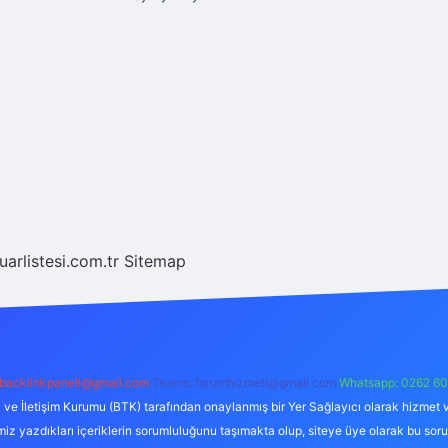
fuarlistesi.com.tr
Sitemap
 backlinkpaneli@gmail.com
Teams: forumhizmeti@gmail.com
Whatsapp: 0262 60
i ve İletişim Kurumu (BTK) tarafından onaylanmış bir Yer Sağlayıcı olarak hizmet v
azdıkları içeriklerin sorumluluğunu taşımakta olup, siteye üye olarak bu sorumlul