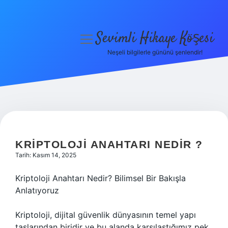
Sevimli Hikaye Köşesi
menüyü
aç
Neşeli bilgilerle gününü şenlendir!
Anasayfa
Gizlilik Politikası
Yasal Uyarı
Hakkımızda
KRIPTOLOJI ANAHTARI NEDIR ?
Tarih: Kasım 14, 2025
Kriptoloji Anahtarı Nedir? Bilimsel Bir Bakışla
Anlatıyoruz
Kriptoloji, dijital güvenlik dünyasının temel yapı
taşlarından biridir ve bu alanda karşılaştığımız pek