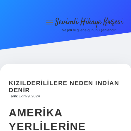
Sevimli Hikaye Köşesi
menüyü
aç
Neşeli bilgilerle gününü şenlendir!
Anasayfa
Gizlilik Politikası
Yasal Uyarı
Hakkımızda
KIZILDERILILERE NEDEN INDIAN
DENIR
Tarih: Ekim 9, 2024
AMERIKA
YERLILERINE