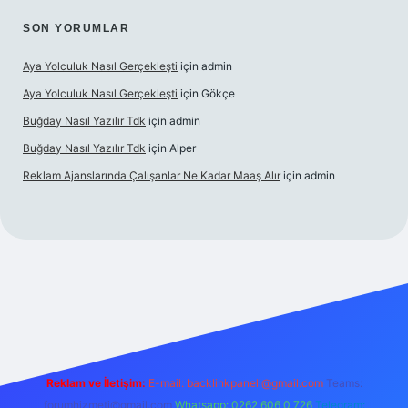
SON YORUMLAR
Aya Yolculuk Nasıl Gerçekleşti
için
admin
Aya Yolculuk Nasıl Gerçekleşti
için
Gökçe
Buğday Nasıl Yazılır Tdk
için
admin
Buğday Nasıl Yazılır Tdk
için
Alper
Reklam Ajanslarında Çalışanlar Ne Kadar Maaş Alır
için
admin
mobil giriş
Reklam ve İletişim:
E-mail: backlinkpaneli@gmail.com
Teams:
forumhizmeti@gmail.com
Whatsapp: 0262 606 0 726
Telegram: