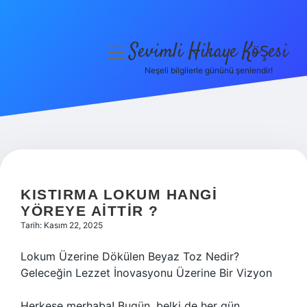
Sevimli Hikaye Köşesi
menüyü
aç
Neşeli bilgilerle gününü şenlendir!
Anasayfa
Gizlilik Politikası
Yasal Uyarı
Hakkımızda
KISTIRMA LOKUM HANGI
YÖREYE AITTIR ?
Tarih: Kasım 22, 2025
Lokum Üzerine Dökülen Beyaz Toz Nedir?
Geleceğin Lezzet İnovasyonu Üzerine Bir Vizyon
Herkese merhaba! Bugün, belki de her gün