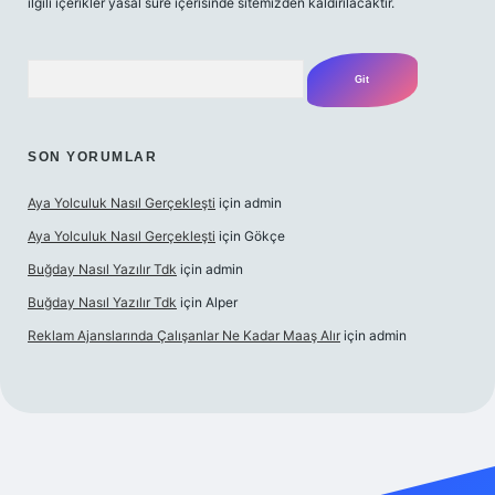
ilgili içerikler yasal süre içerisinde sitemizden kaldırılacaktır.
Arama
SON YORUMLAR
Aya Yolculuk Nasıl Gerçekleşti
için
admin
Aya Yolculuk Nasıl Gerçekleşti
için
Gökçe
Buğday Nasıl Yazılır Tdk
için
admin
Buğday Nasıl Yazılır Tdk
için
Alper
Reklam Ajanslarında Çalışanlar Ne Kadar Maaş Alır
için
admin
 giriş