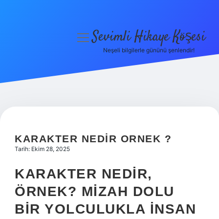
Sevimli Hikaye Köşesi
menüyü
aç
Neşeli bilgilerle gününü şenlendir!
Anasayfa
Gizlilik Politikası
Yasal Uyarı
Hakkımızda
KARAKTER NEDIR ORNEK ?
Tarih: Ekim 28, 2025
KARAKTER NEDIR,
ÖRNEK? MIZAH DOLU
BIR YOLCULUKLA İNSAN