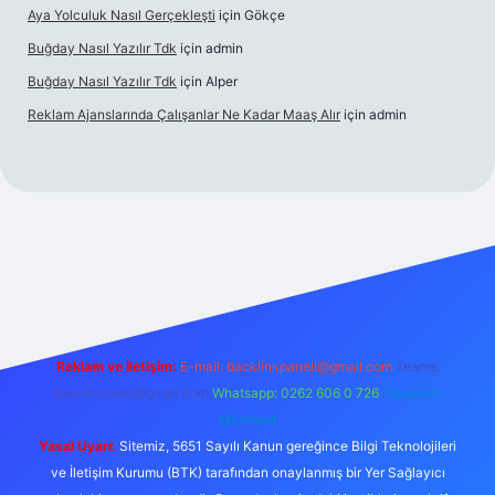
Aya Yolculuk Nasıl Gerçekleşti
için
Gökçe
Buğday Nasıl Yazılır Tdk
için
admin
Buğday Nasıl Yazılır Tdk
için
Alper
Reklam Ajanslarında Çalışanlar Ne Kadar Maaş Alır
için
admin
iş
Reklam ve İletişim:
E-mail: backlinkpaneli@gmail.com
Teams:
forumhizmeti@gmail.com
Whatsapp: 0262 606 0 726
Telegram:
@karabul
Yasal Uyarı:
Sitemiz, 5651 Sayılı Kanun gereğince Bilgi Teknolojileri
ve İletişim Kurumu (BTK) tarafından onaylanmış bir Yer Sağlayıcı