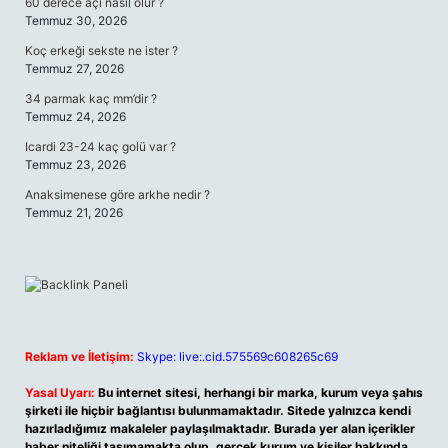
60 derece açı nasıl olur ?
Temmuz 30, 2026
Koç erkeği sekste ne ister ?
Temmuz 27, 2026
34 parmak kaç mm’dir ?
Temmuz 24, 2026
Icardi 23-24 kaç golü var ?
Temmuz 23, 2026
Anaksimenese göre arkhe nedir ?
Temmuz 21, 2026
Reklam ve İletişim:
Skype: live:.cid.575569c608265c69
Yasal Uyarı:
Bu internet sitesi, herhangi bir marka, kurum veya şahıs
şirketi ile hiçbir bağlantısı bulunmamaktadır. Sitede yalnızca kendi
hazırladığımız makaleler paylaşılmaktadır. Burada yer alan içerikler
haber niteliği taşımamakta olup, gerçek kurum ve kişiler hakkında