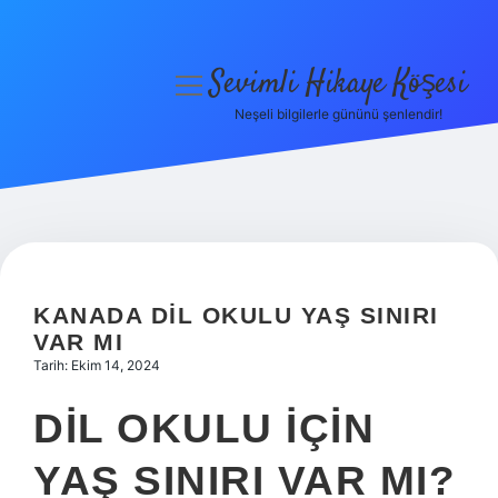
Sevimli Hikaye Köşesi
menüyü
aç
Neşeli bilgilerle gününü şenlendir!
Anasayfa
Gizlilik Politikası
Yasal Uyarı
Hakkımızda
KANADA DIL OKULU YAŞ SINIRI
VAR MI
Tarih: Ekim 14, 2024
DIL OKULU IÇIN
YAŞ SINIRI VAR MI?