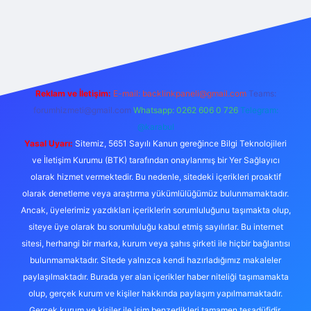
ilbet mobil giriş
Reklam ve İletişim:
E-mail: backlinkpaneli@gmail.com
Teams:
forumhizmeti@gmail.com
Whatsapp: 0262 606 0 726
Telegram:
@karabul
Yasal Uyarı:
Sitemiz, 5651 Sayılı Kanun gereğince Bilgi Teknolojileri
ve İletişim Kurumu (BTK) tarafından onaylanmış bir Yer Sağlayıcı
olarak hizmet vermektedir. Bu nedenle, sitedeki içerikleri proaktif
olarak denetleme veya araştırma yükümlülüğümüz bulunmamaktadır.
Ancak, üyelerimiz yazdıkları içeriklerin sorumluluğunu taşımakta olup,
siteye üye olarak bu sorumluluğu kabul etmiş sayılırlar. Bu internet
sitesi, herhangi bir marka, kurum veya şahıs şirketi ile hiçbir bağlantısı
bulunmamaktadır. Sitede yalnızca kendi hazırladığımız makaleler
paylaşılmaktadır. Burada yer alan içerikler haber niteliği taşımamakta
olup, gerçek kurum ve kişiler hakkında paylaşım yapılmamaktadır.
Gerçek kurum ve kişiler ile isim benzerlikleri tamamen tesadüfidir.