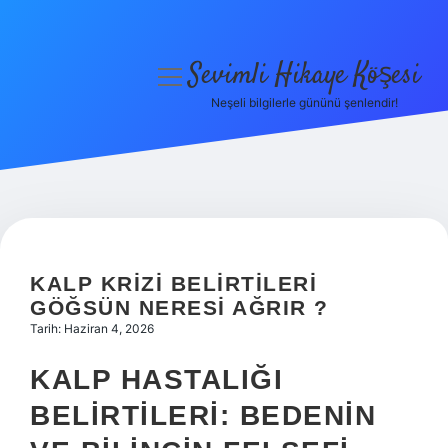
Sevimli Hikaye Köşesi
menüyü
aç
Neşeli bilgilerle gününü şenlendir!
Anasayfa
Gizlilik Politikası
Yasal Uyarı
Hakkımızda
KALP KRIZI BELIRTILERI
GÖĞSÜN NERESI AĞRIR ?
Tarih: Haziran 4, 2026
KALP HASTALIĞI
BELIRTILERI: BEDENIN