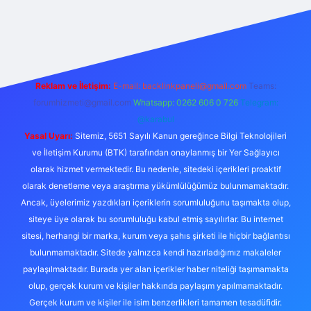
riş
Reklam ve İletişim:
E-mail: backlinkpaneli@gmail.com
Teams:
forumhizmeti@gmail.com
Whatsapp: 0262 606 0 726
Telegram:
@karabul
Yasal Uyarı:
Sitemiz, 5651 Sayılı Kanun gereğince Bilgi Teknolojileri
ve İletişim Kurumu (BTK) tarafından onaylanmış bir Yer Sağlayıcı
olarak hizmet vermektedir. Bu nedenle, sitedeki içerikleri proaktif
olarak denetleme veya araştırma yükümlülüğümüz bulunmamaktadır.
Ancak, üyelerimiz yazdıkları içeriklerin sorumluluğunu taşımakta olup,
siteye üye olarak bu sorumluluğu kabul etmiş sayılırlar. Bu internet
sitesi, herhangi bir marka, kurum veya şahıs şirketi ile hiçbir bağlantısı
bulunmamaktadır. Sitede yalnızca kendi hazırladığımız makaleler
paylaşılmaktadır. Burada yer alan içerikler haber niteliği taşımamakta
olup, gerçek kurum ve kişiler hakkında paylaşım yapılmamaktadır.
Gerçek kurum ve kişiler ile isim benzerlikleri tamamen tesadüfidir.